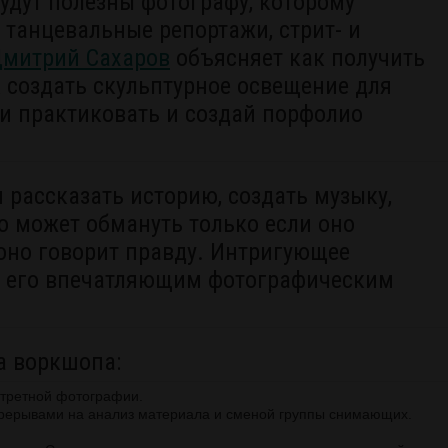
удут полезны фотографу, которому
 танцевальные репортажи, стрит- и
митрий Сахаров
объясняет как получить
к создать скульптурное освещение для
и практиковать и создай порфолио
 рассказать историю, создать музыку,
о может обмануть только если оно
 оно говорит правду. Интригующее
т его впечатляющим фотографическим
а воркшопа:
ртретной фотографии.
перерывами на анализ материала и сменой группы снимающих.