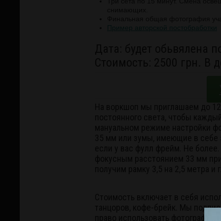
Три сета по 15 минут. Смена осв
снимающих.
Финальная общая фотография уча
Пример авторской постобработки
Дата: будет обьвялена 
Стоимость: 2500 грн. В д
На воркшоп мы приглашаем до 12
постоянного света, чтобы кажды
мануальном режиме настройки фо
35 мм или зумы, имеющие в себе 
если у вас фулл фрейм. Не более
фокусным расстоянием 33 мм при 
получим рамку 3,5 на 2,5 метра и 
Стоимость включает в себя испо
танцоров, кофе-брейк. Мы подпис
право использовать фотографии с