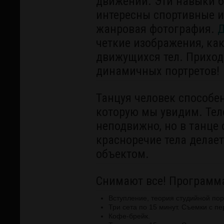
движении. Эти навыки б
интересны спортивные и
жанровая фотография.
Д
четкие изображения, ка
движущихся тел. Приход
динамичных портретов!
Танцуя человек способен
которую мы увидим. Тел
неподвижно, но в танце
красноречие тела делае
объектом.
Снимают все! Программ
Вступление, теория студийной по
Три сета по 15 минут. Съемки с 
Кофе-брейк.