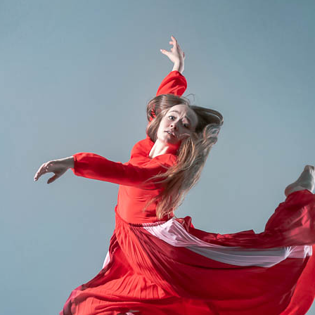
шебство случается, когда увлеченные люди практикуют
и и хореографы хореографической студии «Fors» Александ
 Tskhovrebova и Богдан Кириленко, Вероника Захарченко.