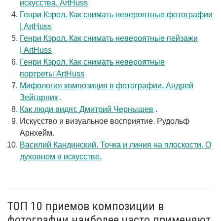
искусства. ArtHuss
Генри Кэрол. Как снимать невероятные фотографии
| ArtHuss
Генри Кэрол. Как снимать невероятные пейзажи
| ArtHuss
Генри Кэрол. Как снимать невероятные
портреты ArtHuss
Мифология композиция в фотографии. Андрей
Зейгарник
.
Как люди видят. Дмитрий Чернышев
.
Искусство и визуальное восприятие. Рудольф
Арнхейм.
Василий Кандинский. Точка и линия на плоскости. О
духовном в искусстве.
ТОП 10 приемов композиции в
фотографии наиболее часто применяют