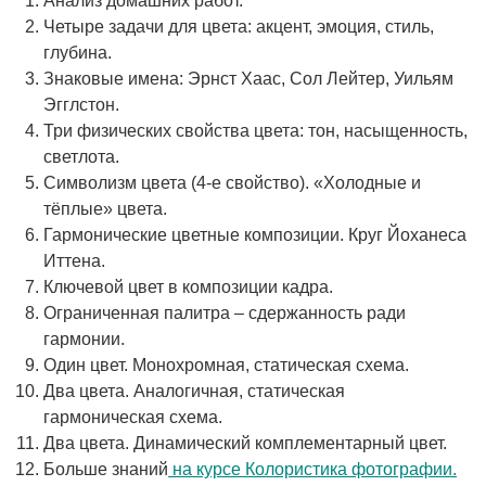
Анализ домашних работ.
Четыре задачи для цвета: акцент, эмоция, стиль,
глубина.
Знаковые имена: Эрнст Хаас, Сол Лейтер, Уильям
Эгглстон.
Три физических свойства цвета: тон, насыщенность,
светлота.
Символизм цвета (4-е свойство). «Холодные и
тёплые» цвета.
Гармонические цветные композиции. Круг Йоханеса
Иттена.
Ключевой цвет в композиции кадра.
Ограниченная палитра – сдержанность ради
гармонии.
Один цвет. Монохромная, статическая схема.
Два цвета. Аналогичная, статическая
гармоническая схема.
Два цвета. Динамический комплементарный цвет.
Больше знаний
на курсе Колористика фотографии.