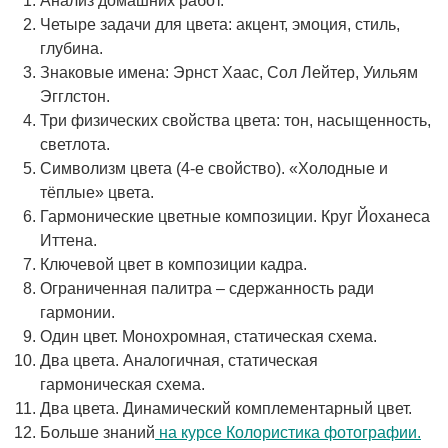
Анализ домашних работ.
Четыре задачи для цвета: акцент, эмоция, стиль,
глубина.
Знаковые имена: Эрнст Хаас, Сол Лейтер, Уильям
Эгглстон.
Три физических свойства цвета: тон, насыщенность,
светлота.
Символизм цвета (4-е свойство). «Холодные и
тёплые» цвета.
Гармонические цветные композиции. Круг Йоханеса
Иттена.
Ключевой цвет в композиции кадра.
Ограниченная палитра – сдержанность ради
гармонии.
Один цвет. Монохромная, статическая схема.
Два цвета. Аналогичная, статическая
гармоническая схема.
Два цвета. Динамический комплементарный цвет.
Больше знаний
на курсе Колористика фотографии.