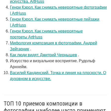
искусства. ArtHuss
Генри Кэрол. Как снимать невероятные фотографии
| ArtHuss
Генри Кэрол. Как снимать невероятные пейзажи
| ArtHuss
Генри Кэрол. Как снимать невероятные
портреты ArtHuss
Мифология композиция в фотографии. Андрей
Зейгарник
.
Как люди видят. Дмитрий Чернышев
.
Искусство и визуальное восприятие. Рудольф
Арнхейм.
Василий Кандинский. Точка и линия на плоскости. О
духовном в искусстве.
ТОП 10 приемов композиции в
фотографии наиболее часто применяют