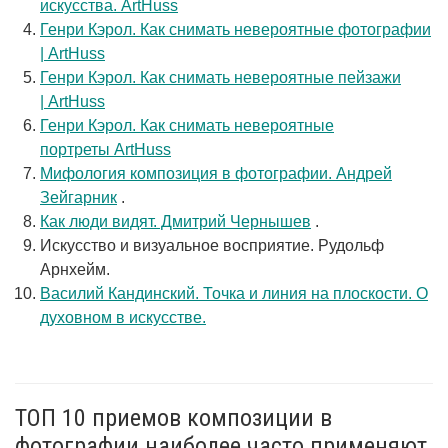
искусства. ArtHuss
Генри Кэрол. Как снимать невероятные фотографии
| ArtHuss
Генри Кэрол. Как снимать невероятные пейзажи
| ArtHuss
Генри Кэрол. Как снимать невероятные
портреты ArtHuss
Мифология композиция в фотографии. Андрей
Зейгарник
.
Как люди видят. Дмитрий Чернышев
.
Искусство и визуальное восприятие. Рудольф
Арнхейм.
Василий Кандинский. Точка и линия на плоскости. О
духовном в искусстве.
ТОП 10 приемов композиции в
фотографии наиболее часто применяют