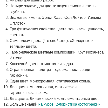
Анализ домашних работ.
Четыре задачи для цвета: акцент, эмоция, стиль,
глубина.
Знаковые имена: Эрнст Хаас, Сол Лейтер, Уильям
Эгглстон.
Три физических свойства цвета: тон, насыщенность,
светлота.
Символизм цвета (4-е свойство). «Холодные и
тёплые» цвета.
Гармонические цветные композиции. Круг Йоханеса
Иттена.
Ключевой цвет в композиции кадра.
Ограниченная палитра – сдержанность ради
гармонии.
Один цвет. Монохромная, статическая схема.
Два цвета. Аналогичная, статическая
гармоническая схема.
Два цвета. Динамический комплементарный цвет.
Больше знаний
на курсе Колористика фотографии.