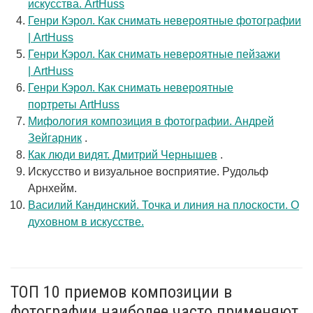
искусства. ArtHuss
Генри Кэрол. Как снимать невероятные фотографии
| ArtHuss
Генри Кэрол. Как снимать невероятные пейзажи
| ArtHuss
Генри Кэрол. Как снимать невероятные
портреты ArtHuss
Мифология композиция в фотографии. Андрей
Зейгарник
.
Как люди видят. Дмитрий Чернышев
.
Искусство и визуальное восприятие. Рудольф
Арнхейм.
Василий Кандинский. Точка и линия на плоскости. О
духовном в искусстве.
ТОП 10 приемов композиции в
фотографии наиболее часто применяют