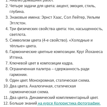
Анализ домашних работ.
Четыре задачи для цвета: акцент, эмоция, стиль,
глубина.
Знаковые имена: Эрнст Хаас, Сол Лейтер, Уильям
Эгглстон.
Три физических свойства цвета: тон, насыщенность,
светлота.
Символизм цвета (4-е свойство). «Холодные и
тёплые» цвета.
Гармонические цветные композиции. Круг Йоханеса
Иттена.
Ключевой цвет в композиции кадра.
Ограниченная палитра – сдержанность ради
гармонии.
Один цвет. Монохромная, статическая схема.
Два цвета. Аналогичная, статическая
гармоническая схема.
Два цвета. Динамический комплементарный цвет.
Больше знаний
на курсе Колористика фотографии.