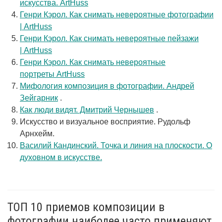
искусства. ArtHuss
Генри Кэрол. Как снимать невероятные фотографии
| ArtHuss
Генри Кэрол. Как снимать невероятные пейзажи
| ArtHuss
Генри Кэрол. Как снимать невероятные
портреты ArtHuss
Мифология композиция в фотографии. Андрей
Зейгарник
.
Как люди видят. Дмитрий Чернышев
.
Искусство и визуальное восприятие. Рудольф
Арнхейм.
Василий Кандинский. Точка и линия на плоскости. О
духовном в искусстве.
ТОП 10 приемов композиции в
фотографии наиболее часто применяют