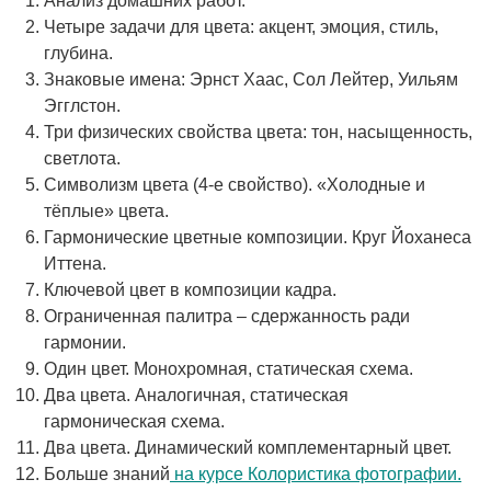
Анализ домашних работ.
Четыре задачи для цвета: акцент, эмоция, стиль,
глубина.
Знаковые имена: Эрнст Хаас, Сол Лейтер, Уильям
Эгглстон.
Три физических свойства цвета: тон, насыщенность,
светлота.
Символизм цвета (4-е свойство). «Холодные и
тёплые» цвета.
Гармонические цветные композиции. Круг Йоханеса
Иттена.
Ключевой цвет в композиции кадра.
Ограниченная палитра – сдержанность ради
гармонии.
Один цвет. Монохромная, статическая схема.
Два цвета. Аналогичная, статическая
гармоническая схема.
Два цвета. Динамический комплементарный цвет.
Больше знаний
на курсе Колористика фотографии.