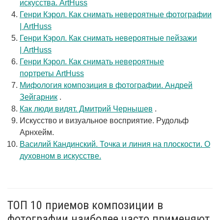
искусства. ArtHuss
Генри Кэрол. Как снимать невероятные фотографии
| ArtHuss
Генри Кэрол. Как снимать невероятные пейзажи
| ArtHuss
Генри Кэрол. Как снимать невероятные
портреты ArtHuss
Мифология композиция в фотографии. Андрей
Зейгарник
.
Как люди видят. Дмитрий Чернышев
.
Искусство и визуальное восприятие. Рудольф
Арнхейм.
Василий Кандинский. Точка и линия на плоскости. О
духовном в искусстве.
ТОП 10 приемов композиции в
фотографии наиболее часто применяют