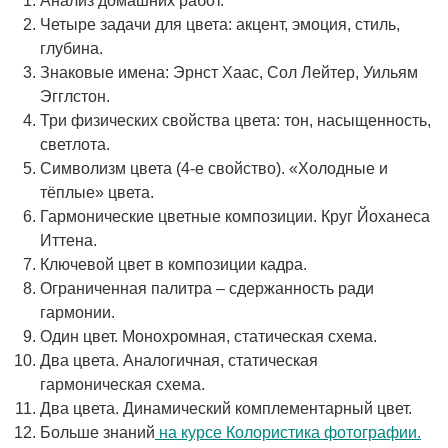
Анализ домашних работ.
Четыре задачи для цвета: акцент, эмоция, стиль,
глубина.
Знаковые имена: Эрнст Хаас, Сол Лейтер, Уильям
Эгглстон.
Три физических свойства цвета: тон, насыщенность,
светлота.
Символизм цвета (4-е свойство). «Холодные и
тёплые» цвета.
Гармонические цветные композиции. Круг Йоханеса
Иттена.
Ключевой цвет в композиции кадра.
Ограниченная палитра – сдержанность ради
гармонии.
Один цвет. Монохромная, статическая схема.
Два цвета. Аналогичная, статическая
гармоническая схема.
Два цвета. Динамический комплементарный цвет.
Больше знаний
на курсе Колористика фотографии.