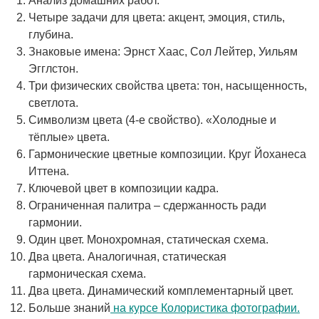
Анализ домашних работ.
Четыре задачи для цвета: акцент, эмоция, стиль,
глубина.
Знаковые имена: Эрнст Хаас, Сол Лейтер, Уильям
Эгглстон.
Три физических свойства цвета: тон, насыщенность,
светлота.
Символизм цвета (4-е свойство). «Холодные и
тёплые» цвета.
Гармонические цветные композиции. Круг Йоханеса
Иттена.
Ключевой цвет в композиции кадра.
Ограниченная палитра – сдержанность ради
гармонии.
Один цвет. Монохромная, статическая схема.
Два цвета. Аналогичная, статическая
гармоническая схема.
Два цвета. Динамический комплементарный цвет.
Больше знаний
на курсе Колористика фотографии.