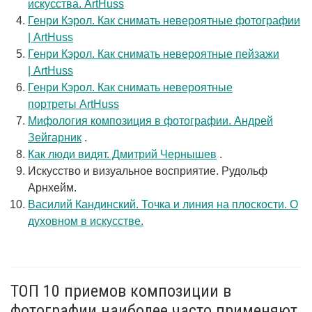
искусства. ArtHuss
Генри Кэрол. Как снимать невероятные фотографии
| ArtHuss
Генри Кэрол. Как снимать невероятные пейзажи
| ArtHuss
Генри Кэрол. Как снимать невероятные
портреты ArtHuss
Мифология композиция в фотографии. Андрей
Зейгарник
.
Как люди видят. Дмитрий Чернышев
.
Искусство и визуальное восприятие. Рудольф
Арнхейм.
Василий Кандинский. Точка и линия на плоскости. О
духовном в искусстве.
ТОП 10 приемов композиции в
фотографии наиболее часто применяют