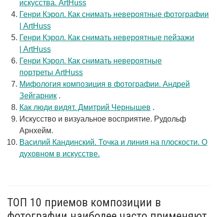
искусства. ArtHuss
Генри Кэрол. Как снимать невероятные фотографии
| ArtHuss
Генри Кэрол. Как снимать невероятные пейзажи
| ArtHuss
Генри Кэрол. Как снимать невероятные
портреты ArtHuss
Мифология композиция в фотографии. Андрей
Зейгарник
.
Как люди видят. Дмитрий Чернышев
.
Искусство и визуальное восприятие. Рудольф
Арнхейм.
Василий Кандинский. Точка и линия на плоскости. О
духовном в искусстве.
ТОП 10 приемов композиции в
фотографии наиболее часто применяют