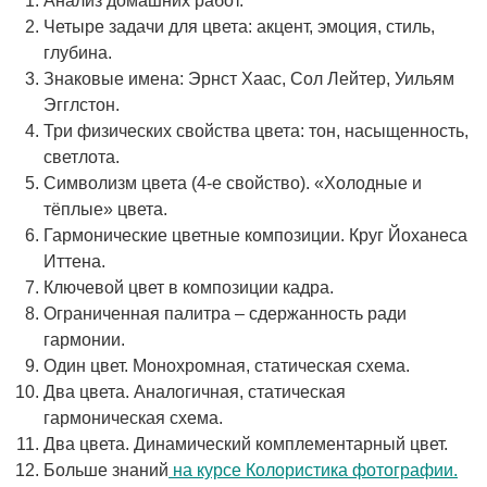
Анализ домашних работ.
Четыре задачи для цвета: акцент, эмоция, стиль,
глубина.
Знаковые имена: Эрнст Хаас, Сол Лейтер, Уильям
Эгглстон.
Три физических свойства цвета: тон, насыщенность,
светлота.
Символизм цвета (4-е свойство). «Холодные и
тёплые» цвета.
Гармонические цветные композиции. Круг Йоханеса
Иттена.
Ключевой цвет в композиции кадра.
Ограниченная палитра – сдержанность ради
гармонии.
Один цвет. Монохромная, статическая схема.
Два цвета. Аналогичная, статическая
гармоническая схема.
Два цвета. Динамический комплементарный цвет.
Больше знаний
на курсе Колористика фотографии.