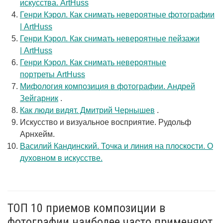
искусства. ArtHuss
Генри Кэрол. Как снимать невероятные фотографии
| ArtHuss
Генри Кэрол. Как снимать невероятные пейзажи
| ArtHuss
Генри Кэрол. Как снимать невероятные
портреты ArtHuss
Мифология композиция в фотографии. Андрей
Зейгарник
.
Как люди видят. Дмитрий Чернышев
.
Искусство и визуальное восприятие. Рудольф
Арнхейм.
Василий Кандинский. Точка и линия на плоскости. О
духовном в искусстве.
ТОП 10 приемов композиции в
фотографии наиболее часто применяют