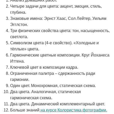
Анализ домашних работ.
Четыре задачи для цвета: акцент, эмоция, стиль,
глубина.
Знаковые имена: Эрнст Хаас, Сол Лейтер, Уильям
Эгглстон.
Три физических свойства цвета: тон, насыщенность,
светлота.
Символизм цвета (4-е свойство). «Холодные и
тёплые» цвета.
Гармонические цветные композиции. Круг Йоханеса
Иттена.
Ключевой цвет в композиции кадра.
Ограниченная палитра – сдержанность ради
гармонии.
Один цвет. Монохромная, статическая схема.
Два цвета. Аналогичная, статическая
гармоническая схема.
Два цвета. Динамический комплементарный цвет.
Больше знаний
на курсе Колористика фотографии.