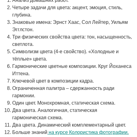
Анализ домашних работ.
Четыре задачи для цвета: акцент, эмоция, стиль,
глубина.
Знаковые имена: Эрнст Хаас, Сол Лейтер, Уильям
Эгглстон.
Три физических свойства цвета: тон, насыщенность,
светлота.
Символизм цвета (4-е свойство). «Холодные и
тёплые» цвета.
Гармонические цветные композиции. Круг Йоханеса
Иттена.
Ключевой цвет в композиции кадра.
Ограниченная палитра – сдержанность ради
гармонии.
Один цвет. Монохромная, статическая схема.
Два цвета. Аналогичная, статическая
гармоническая схема.
Два цвета. Динамический комплементарный цвет.
Больше знаний
на курсе Колористика фотографии.