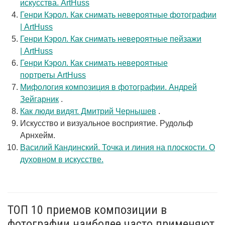
искусства. ArtHuss
Генри Кэрол. Как снимать невероятные фотографии
| ArtHuss
Генри Кэрол. Как снимать невероятные пейзажи
| ArtHuss
Генри Кэрол. Как снимать невероятные
портреты ArtHuss
Мифология композиция в фотографии. Андрей
Зейгарник
.
Как люди видят. Дмитрий Чернышев
.
Искусство и визуальное восприятие. Рудольф
Арнхейм.
Василий Кандинский. Точка и линия на плоскости. О
духовном в искусстве.
ТОП 10 приемов композиции в
фотографии наиболее часто применяют