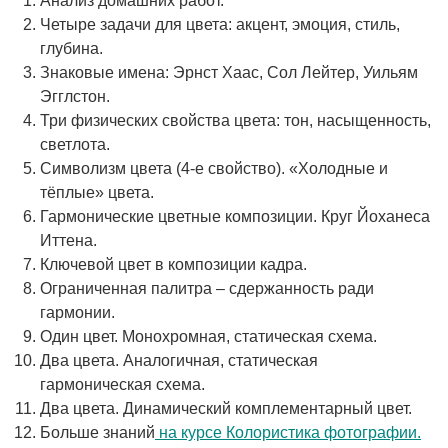
Анализ домашних работ.
Четыре задачи для цвета: акцент, эмоция, стиль,
глубина.
Знаковые имена: Эрнст Хаас, Сол Лейтер, Уильям
Эгглстон.
Три физических свойства цвета: тон, насыщенность,
светлота.
Символизм цвета (4-е свойство). «Холодные и
тёплые» цвета.
Гармонические цветные композиции. Круг Йоханеса
Иттена.
Ключевой цвет в композиции кадра.
Ограниченная палитра – сдержанность ради
гармонии.
Один цвет. Монохромная, статическая схема.
Два цвета. Аналогичная, статическая
гармоническая схема.
Два цвета. Динамический комплементарный цвет.
Больше знаний
на курсе Колористика фотографии.