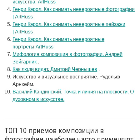
искусства. ArtHuss
Генри Кэрол. Как снимать невероятные фотографии
| ArtHuss
Генри Кэрол. Как снимать невероятные пейзажи
| ArtHuss
Генри Кэрол. Как снимать невероятные
портреты ArtHuss
Мифология композиция в фотографии. Андрей
Зейгарник
.
Как люди видят. Дмитрий Чернышев
.
Искусство и визуальное восприятие. Рудольф
Арнхейм.
Василий Кандинский. Точка и линия на плоскости. О
духовном в искусстве.
ТОП 10 приемов композиции в
фотографии наиболее часто применяют