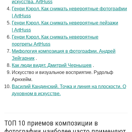
искусства. ArtHuss
Генри Кэрол. Как снимать невероятные фотографии
| ArtHuss
Генри Кэрол. Как снимать невероятные пейзажи
| ArtHuss
Генри Кэрол. Как снимать невероятные
портреты ArtHuss
Мифология композиция в фотографии. Андрей
Зейгарник
.
Как люди видят. Дмитрий Чернышев
.
Искусство и визуальное восприятие. Рудольф
Арнхейм.
Василий Кандинский. Точка и линия на плоскости. О
духовном в искусстве.
ТОП 10 приемов композиции в
фотографии наиболее часто применяют