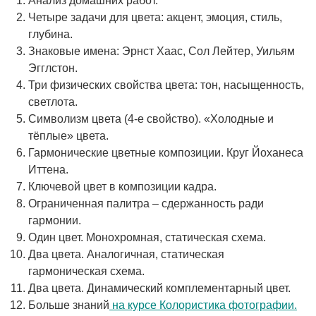
Анализ домашних работ.
Четыре задачи для цвета: акцент, эмоция, стиль,
глубина.
Знаковые имена: Эрнст Хаас, Сол Лейтер, Уильям
Эгглстон.
Три физических свойства цвета: тон, насыщенность,
светлота.
Символизм цвета (4-е свойство). «Холодные и
тёплые» цвета.
Гармонические цветные композиции. Круг Йоханеса
Иттена.
Ключевой цвет в композиции кадра.
Ограниченная палитра – сдержанность ради
гармонии.
Один цвет. Монохромная, статическая схема.
Два цвета. Аналогичная, статическая
гармоническая схема.
Два цвета. Динамический комплементарный цвет.
Больше знаний
на курсе Колористика фотографии.