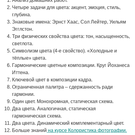
Анализ домашних работ.
Четыре задачи для цвета: акцент, эмоция, стиль,
глубина.
Знаковые имена: Эрнст Хаас, Сол Лейтер, Уильям
Эгглстон.
Три физических свойства цвета: тон, насыщенность,
светлота.
Символизм цвета (4-е свойство). «Холодные и
тёплые» цвета.
Гармонические цветные композиции. Круг Йоханеса
Иттена.
Ключевой цвет в композиции кадра.
Ограниченная палитра – сдержанность ради
гармонии.
Один цвет. Монохромная, статическая схема.
Два цвета. Аналогичная, статическая
гармоническая схема.
Два цвета. Динамический комплементарный цвет.
Больше знаний
на курсе Колористика фотографии.