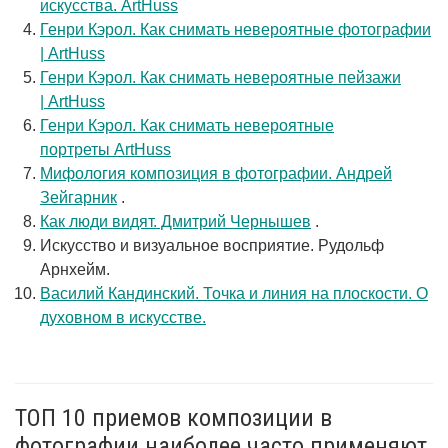
искусства. ArtHuss
Генри Кэрол. Как снимать невероятные фотографии
| ArtHuss
Генри Кэрол. Как снимать невероятные пейзажи
| ArtHuss
Генри Кэрол. Как снимать невероятные
портреты ArtHuss
Мифология композиция в фотографии. Андрей
Зейгарник
.
Как люди видят. Дмитрий Чернышев
.
Искусство и визуальное восприятие. Рудольф
Арнхейм.
Василий Кандинский. Точка и линия на плоскости. О
духовном в искусстве.
ТОП 10 приемов композиции в
фотографии наиболее часто применяют