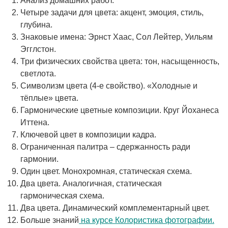
Анализ домашних работ.
Четыре задачи для цвета: акцент, эмоция, стиль,
глубина.
Знаковые имена: Эрнст Хаас, Сол Лейтер, Уильям
Эгглстон.
Три физических свойства цвета: тон, насыщенность,
светлота.
Символизм цвета (4-е свойство). «Холодные и
тёплые» цвета.
Гармонические цветные композиции. Круг Йоханеса
Иттена.
Ключевой цвет в композиции кадра.
Ограниченная палитра – сдержанность ради
гармонии.
Один цвет. Монохромная, статическая схема.
Два цвета. Аналогичная, статическая
гармоническая схема.
Два цвета. Динамический комплементарный цвет.
Больше знаний
на курсе Колористика фотографии.