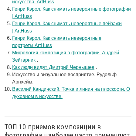
искусства. ArtHuss
Генри Кэрол. Как снимать невероятные фотографии
| ArtHuss
Генри Кэрол. Как снимать невероятные пейзажи
| ArtHuss
Генри Кэрол. Как снимать невероятные
портреты ArtHuss
Мифология композиция в фотографии. Андрей
Зейгарник
.
Как люди видят. Дмитрий Чернышев
.
Искусство и визуальное восприятие. Рудольф
Арнхейм.
Василий Кандинский. Точка и линия на плоскости. О
духовном в искусстве.
ТОП 10 приемов композиции в
фотографии наиболее часто применяют