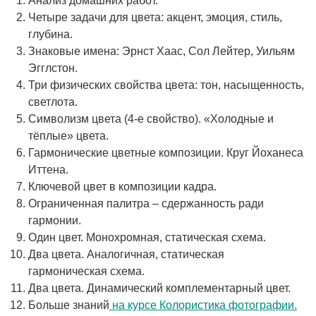
Анализ домашних работ.
Четыре задачи для цвета: акцент, эмоция, стиль,
глубина.
Знаковые имена: Эрнст Хаас, Сол Лейтер, Уильям
Эгглстон.
Три физических свойства цвета: тон, насыщенность,
светлота.
Символизм цвета (4-е свойство). «Холодные и
тёплые» цвета.
Гармонические цветные композиции. Круг Йоханеса
Иттена.
Ключевой цвет в композиции кадра.
Ограниченная палитра – сдержанность ради
гармонии.
Один цвет. Монохромная, статическая схема.
Два цвета. Аналогичная, статическая
гармоническая схема.
Два цвета. Динамический комплементарный цвет.
Больше знаний
на курсе Колористика фотографии.