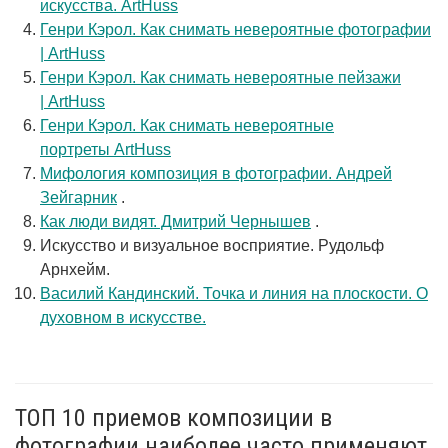
искусства. ArtHuss
Генри Кэрол. Как снимать невероятные фотографии
| ArtHuss
Генри Кэрол. Как снимать невероятные пейзажи
| ArtHuss
Генри Кэрол. Как снимать невероятные
портреты ArtHuss
Мифология композиция в фотографии. Андрей
Зейгарник
.
Как люди видят. Дмитрий Чернышев
.
Искусство и визуальное восприятие. Рудольф
Арнхейм.
Василий Кандинский. Точка и линия на плоскости. О
духовном в искусстве.
ТОП 10 приемов композиции в
фотографии наиболее часто применяют