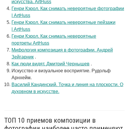
искусства. ArtHuss
Генри Кэрол. Как снимать невероятные фотографии
| ArtHuss
Генри Кэрол. Как снимать невероятные пейзажи
| ArtHuss
Генри Кэрол. Как снимать невероятные
портреты ArtHuss
Мифология композиция в фотографии. Андрей
Зейгарник
.
Как люди видят. Дмитрий Чернышев
.
Искусство и визуальное восприятие. Рудольф
Арнхейм.
Василий Кандинский. Точка и линия на плоскости. О
духовном в искусстве.
ТОП 10 приемов композиции в
фотографии наиболее часто применяют