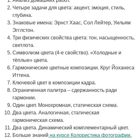
Анализ домашних работ.
Четыре задачи для цвета: акцент, эмоция, стиль,
глубина.
Знаковые имена: Эрнст Хаас, Сол Лейтер, Уильям
Эгглстон.
Три физических свойства цвета: тон, насыщенность,
светлота.
Символизм цвета (4-е свойство). «Холодные и
тёплые» цвета.
Гармонические цветные композиции. Круг Йоханеса
Иттена.
Ключевой цвет в композиции кадра.
Ограниченная палитра – сдержанность ради
гармонии.
Один цвет. Монохромная, статическая схема.
Два цвета. Аналогичная, статическая
гармоническая схема.
Два цвета. Динамический комплементарный цвет.
Больше знаний
на курсе Колористика фотографии.