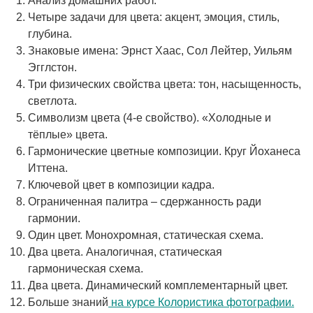
Анализ домашних работ.
Четыре задачи для цвета: акцент, эмоция, стиль,
глубина.
Знаковые имена: Эрнст Хаас, Сол Лейтер, Уильям
Эгглстон.
Три физических свойства цвета: тон, насыщенность,
светлота.
Символизм цвета (4-е свойство). «Холодные и
тёплые» цвета.
Гармонические цветные композиции. Круг Йоханеса
Иттена.
Ключевой цвет в композиции кадра.
Ограниченная палитра – сдержанность ради
гармонии.
Один цвет. Монохромная, статическая схема.
Два цвета. Аналогичная, статическая
гармоническая схема.
Два цвета. Динамический комплементарный цвет.
Больше знаний
на курсе Колористика фотографии.