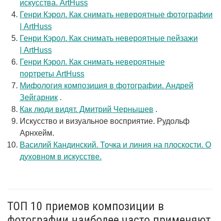
искусства. ArtHuss
Генри Кэрол. Как снимать невероятные фотографии
| ArtHuss
Генри Кэрол. Как снимать невероятные пейзажи
| ArtHuss
Генри Кэрол. Как снимать невероятные
портреты ArtHuss
Мифология композиция в фотографии. Андрей
Зейгарник
.
Как люди видят. Дмитрий Чернышев
.
Искусство и визуальное восприятие. Рудольф
Арнхейм.
Василий Кандинский. Точка и линия на плоскости. О
духовном в искусстве.
ТОП 10 приемов композиции в
фотографии наиболее часто применяют