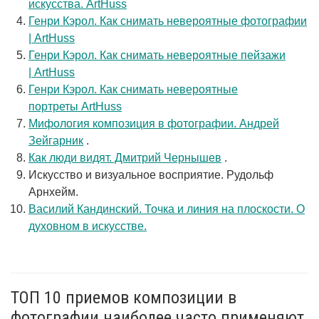
искусства. ArtHuss
Генри Кэрол. Как снимать невероятные фотографии
| ArtHuss
Генри Кэрол. Как снимать невероятные пейзажи
| ArtHuss
Генри Кэрол. Как снимать невероятные
портреты ArtHuss
Мифология композиция в фотографии. Андрей
Зейгарник
.
Как люди видят. Дмитрий Чернышев
.
Искусство и визуальное восприятие. Рудольф
Арнхейм.
Василий Кандинский. Точка и линия на плоскости. О
духовном в искусстве.
ТОП 10 приемов композиции в
фотографии наиболее часто применяют