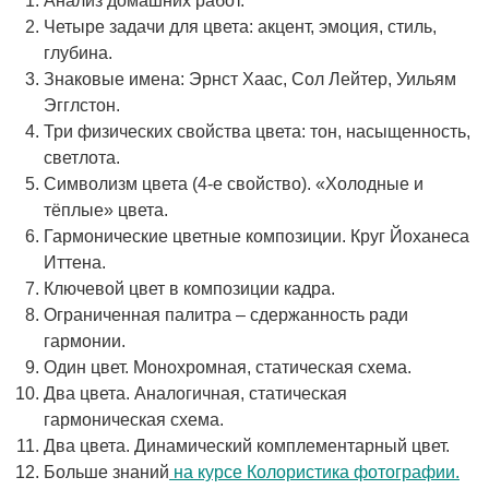
Анализ домашних работ.
Четыре задачи для цвета: акцент, эмоция, стиль,
глубина.
Знаковые имена: Эрнст Хаас, Сол Лейтер, Уильям
Эгглстон.
Три физических свойства цвета: тон, насыщенность,
светлота.
Символизм цвета (4-е свойство). «Холодные и
тёплые» цвета.
Гармонические цветные композиции. Круг Йоханеса
Иттена.
Ключевой цвет в композиции кадра.
Ограниченная палитра – сдержанность ради
гармонии.
Один цвет. Монохромная, статическая схема.
Два цвета. Аналогичная, статическая
гармоническая схема.
Два цвета. Динамический комплементарный цвет.
Больше знаний
на курсе Колористика фотографии.