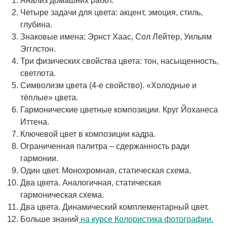
Анализ домашних работ.
Четыре задачи для цвета: акцент, эмоция, стиль,
глубина.
Знаковые имена: Эрнст Хаас, Сол Лейтер, Уильям
Эгглстон.
Три физических свойства цвета: тон, насыщенность,
светлота.
Символизм цвета (4-е свойство). «Холодные и
тёплые» цвета.
Гармонические цветные композиции. Круг Йоханеса
Иттена.
Ключевой цвет в композиции кадра.
Ограниченная палитра – сдержанность ради
гармонии.
Один цвет. Монохромная, статическая схема.
Два цвета. Аналогичная, статическая
гармоническая схема.
Два цвета. Динамический комплементарный цвет.
Больше знаний
на курсе Колористика фотографии.