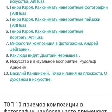
искусства. ArtHuss
Генри Кэрол. Как снимать невероятные фотографии
| ArtHuss
Генри Кэрол. Как снимать невероятные пейзажи
| ArtHuss
Генри Кэрол. Как снимать невероятные
портреты ArtHuss
Мифология композиция в фотографии. Андрей
Зейгарник
.
Как люди видят. Дмитрий Чернышев
.
Искусство и визуальное восприятие. Рудольф
Арнхейм.
Василий Кандинский. Точка и линия на плоскости. О
духовном в искусстве.
ТОП 10 приемов композиции в
фотографии наиболее часто применяют