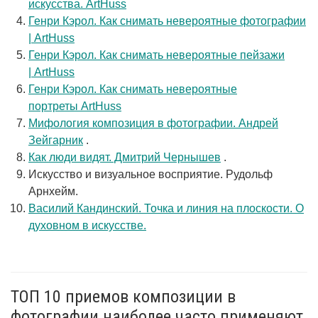
искусства. ArtHuss
Генри Кэрол. Как снимать невероятные фотографии
| ArtHuss
Генри Кэрол. Как снимать невероятные пейзажи
| ArtHuss
Генри Кэрол. Как снимать невероятные
портреты ArtHuss
Мифология композиция в фотографии. Андрей
Зейгарник
.
Как люди видят. Дмитрий Чернышев
.
Искусство и визуальное восприятие. Рудольф
Арнхейм.
Василий Кандинский. Точка и линия на плоскости. О
духовном в искусстве.
ТОП 10 приемов композиции в
фотографии наиболее часто применяют