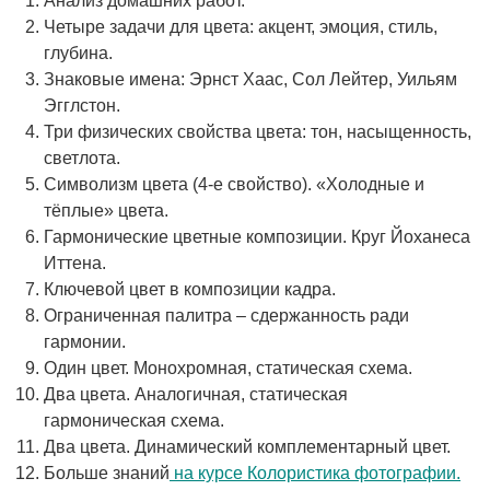
Анализ домашних работ.
Четыре задачи для цвета: акцент, эмоция, стиль,
глубина.
Знаковые имена: Эрнст Хаас, Сол Лейтер, Уильям
Эгглстон.
Три физических свойства цвета: тон, насыщенность,
светлота.
Символизм цвета (4-е свойство). «Холодные и
тёплые» цвета.
Гармонические цветные композиции. Круг Йоханеса
Иттена.
Ключевой цвет в композиции кадра.
Ограниченная палитра – сдержанность ради
гармонии.
Один цвет. Монохромная, статическая схема.
Два цвета. Аналогичная, статическая
гармоническая схема.
Два цвета. Динамический комплементарный цвет.
Больше знаний
на курсе Колористика фотографии.