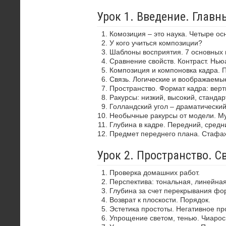
Урок 1. Введение. Глав
Комозиция – это наука. Четыре ос
У кого учиться композиции?
Шаблоны восприятия. 7 основных 
Сравнение свойств. Контраст. Нью
Композиция и компоновка кадра. 
Связь. Логические и воображаемы
Пространство. Формат кадра: верти
Ракурсы: низкий, высокий, стандар
Голландский угол – драматически
Необычные ракурсы от модели. Му
Глубина в кадре. Передний, средн
Предмет переднего плана. Стафа
Урок 2. Пространство. С
Проверка домашних работ.
Перспектива: тональная, линейная
Глубина за счет перекрывания фор
Возврат к плоскости. Порядок.
Эстетика простоты. Негативное пр
Упрощение светом, тенью. Чиароск