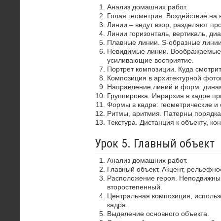
Анализ домашних работ.
Голая геометрия. Воздействие на 
Линии – ведут взор, разделяют пр
Линии горизонталь, вертикаль, диа
Плавные линии. S-образные лини
Невидимые линии. Воображаемые 
усиливающие восприятие.
Портрет композиции. Куда смотрит
Композиция в архитектурной фото
Направление линий и форм: динам
Группировка. Иерархия в кадре пр
Формы в кадре: геометрические и 
Ритмы, аритмия. Патерны порядка
Текстура. Дистанция к объекту, ко
Урок 5. Главный объект
Анализ домашних работ.
Главный объект. Акцент, рельефно
Расположение героя. Неподвижный
второстепенный.
Центральная композиция, использ
кадра.
Выделение основного объекта.