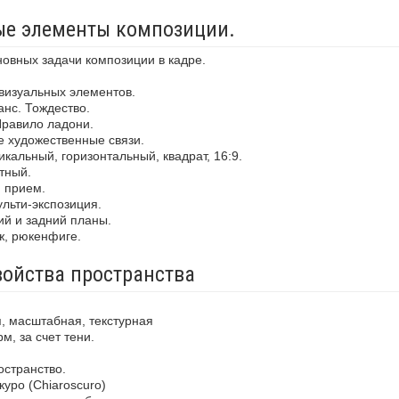
ные элементы композиции.
новных задачи композиции в кадре.
визуальных элементов.
анс. Тождество.
Правило ладони.
е художественные связи.
кальный, горизонтальный, квадрат, 16:9.
тный.
й прием.
льти-экспозиция.
ий и задний планы.
ж, рюкенфиге.
войства пространства
, масштабная, текстурная
м, за счет тени.
остранство.
уро (Chiaroscuro)