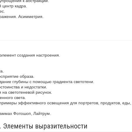
упрощения к абстракции.
 центр кадра.
ес.
ражения. Асимметрия.
 элемент создания настроения.
а.
осприятие образа.
здание глубины с помощью градиента светотени.
стоинства и недостатки.
 на светотеневой рисунок.
енного света.
примеры эффективного освещения для портретов, продуктов, еды,
раммах Фотошоп, Лайтрум.
а. Элементы выразительности