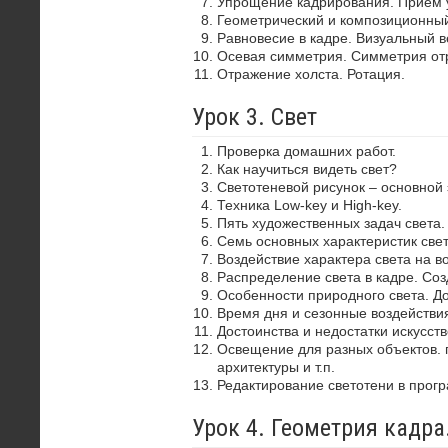
Упрощение кадрирования. Прием 
Геометрический и композиционный
Равновесие в кадре. Визуальный в
Осевая симметрия. Симметрия от
Отражение холста. Ротация.
Урок 3. Свет
Проверка домашних работ.
Как научиться видеть свет?
Светотеневой рисунок – основной
Техника Low-key и High-key.
Пять художественных задач света.
Семь основных характеристик свет
Воздействие характера света на в
Распределение света в кадре. Со
Особенности природного света. До
Время дня и сезонные воздействия
Достоинства и недостатки искусств
Освещение для разных объектов. 
архитектуры и т.п.
Редактирование светотени в прог
Урок 4. Геометрия кадр