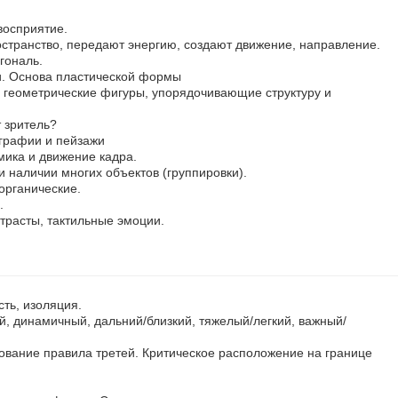
восприятие.
остранство, передают энергию, создают движение, направление.
гональ.
и. Основа пластической формы
геометрические фигуры, упорядочивающие структуру и
 зритель?
графии и пейзажи
ика и движение кадра.
и наличии многих объектов (группировки).
органические.
.
нтрасты, тактильные эмоции.
сть, изоляция.
, динамичный, дальний/близкий, тяжелый/легкий, важный/
ование правила третей. Критическое расположение на границе