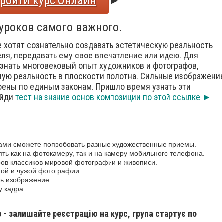
ройти курс Онлайн
►
 уроков самого важного.
е хотят сознательно создавать эстетическую реальность
еля, передавать ему свое впечатление или идею. Для
знать многовековый опыт художников и фотографов,
ую реальность в плоскости полотна. Сильные изображения
оены по единым законам. Пришло время узнать эти
ойди
тест на знание основ композиции по этой ссылке ►
сами сможете попробовать разные художественные приемы.
ь как на фотокамеру, так и на камеру мобильного телефона.
ов классиков мировой фотографии и живописи.
ной и чужой фотографии.
ь изображение.
у кадра.
ю - залишайте реєстрацію на курс, група стартує по