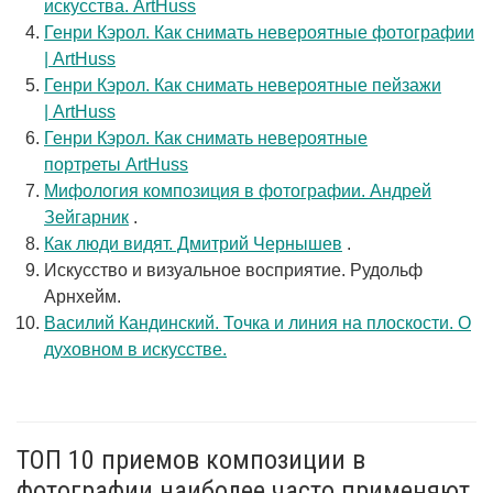
искусства. ArtHuss
Генри Кэрол. Как снимать невероятные фотографии
| ArtHuss
Генри Кэрол. Как снимать невероятные пейзажи
| ArtHuss
Генри Кэрол. Как снимать невероятные
портреты ArtHuss
Мифология композиция в фотографии. Андрей
Зейгарник
.
Как люди видят. Дмитрий Чернышев
.
Искусство и визуальное восприятие. Рудольф
Арнхейм.
Василий Кандинский. Точка и линия на плоскости. О
духовном в искусстве.
ТОП 10 приемов композиции в
фотографии наиболее часто применяют