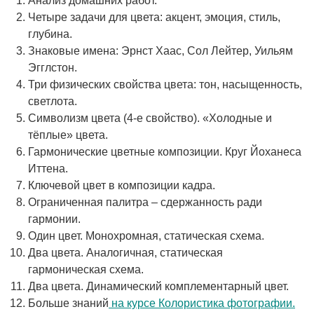
Анализ домашних работ.
Четыре задачи для цвета: акцент, эмоция, стиль,
глубина.
Знаковые имена: Эрнст Хаас, Сол Лейтер, Уильям
Эгглстон.
Три физических свойства цвета: тон, насыщенность,
светлота.
Символизм цвета (4-е свойство). «Холодные и
тёплые» цвета.
Гармонические цветные композиции. Круг Йоханеса
Иттена.
Ключевой цвет в композиции кадра.
Ограниченная палитра – сдержанность ради
гармонии.
Один цвет. Монохромная, статическая схема.
Два цвета. Аналогичная, статическая
гармоническая схема.
Два цвета. Динамический комплементарный цвет.
Больше знаний
на курсе Колористика фотографии.