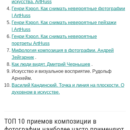
искусства. ArtHuss
Генри Кэрол. Как снимать невероятные фотографии
| ArtHuss
Генри Кэрол. Как снимать невероятные пейзажи
| ArtHuss
Генри Кэрол. Как снимать невероятные
портреты ArtHuss
Мифология композиция в фотографии. Андрей
Зейгарник
.
Как люди видят. Дмитрий Чернышев
.
Искусство и визуальное восприятие. Рудольф
Арнхейм.
Василий Кандинский. Точка и линия на плоскости. О
духовном в искусстве.
ТОП 10 приемов композиции в
фотографии наиболее часто применяют