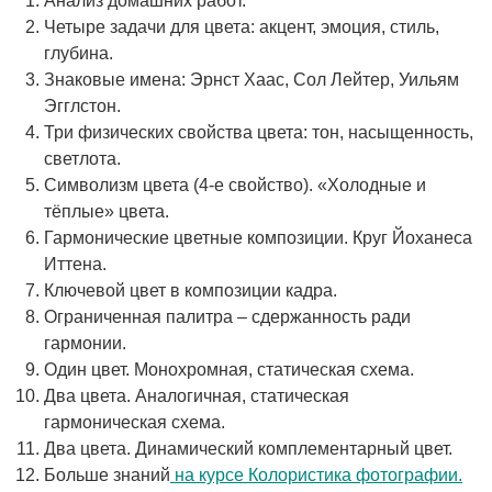
Анализ домашних работ.
Четыре задачи для цвета: акцент, эмоция, стиль,
глубина.
Знаковые имена: Эрнст Хаас, Сол Лейтер, Уильям
Эгглстон.
Три физических свойства цвета: тон, насыщенность,
светлота.
Символизм цвета (4-е свойство). «Холодные и
тёплые» цвета.
Гармонические цветные композиции. Круг Йоханеса
Иттена.
Ключевой цвет в композиции кадра.
Ограниченная палитра – сдержанность ради
гармонии.
Один цвет. Монохромная, статическая схема.
Два цвета. Аналогичная, статическая
гармоническая схема.
Два цвета. Динамический комплементарный цвет.
Больше знаний
на курсе Колористика фотографии.