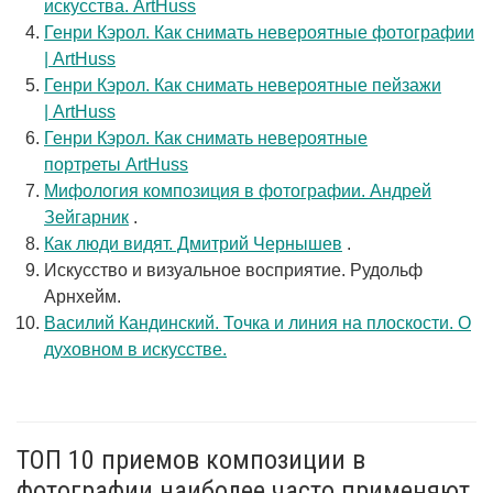
искусства. ArtHuss
Генри Кэрол. Как снимать невероятные фотографии
| ArtHuss
Генри Кэрол. Как снимать невероятные пейзажи
| ArtHuss
Генри Кэрол. Как снимать невероятные
портреты ArtHuss
Мифология композиция в фотографии. Андрей
Зейгарник
.
Как люди видят. Дмитрий Чернышев
.
Искусство и визуальное восприятие. Рудольф
Арнхейм.
Василий Кандинский. Точка и линия на плоскости. О
духовном в искусстве.
ТОП 10 приемов композиции в
фотографии наиболее часто применяют