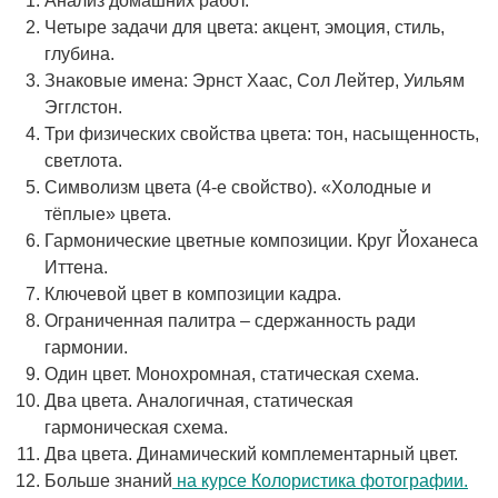
Анализ домашних работ.
Четыре задачи для цвета: акцент, эмоция, стиль,
глубина.
Знаковые имена: Эрнст Хаас, Сол Лейтер, Уильям
Эгглстон.
Три физических свойства цвета: тон, насыщенность,
светлота.
Символизм цвета (4-е свойство). «Холодные и
тёплые» цвета.
Гармонические цветные композиции. Круг Йоханеса
Иттена.
Ключевой цвет в композиции кадра.
Ограниченная палитра – сдержанность ради
гармонии.
Один цвет. Монохромная, статическая схема.
Два цвета. Аналогичная, статическая
гармоническая схема.
Два цвета. Динамический комплементарный цвет.
Больше знаний
на курсе Колористика фотографии.