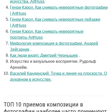
искусства. ArtHuss
Генри Кэрол. Как снимать невероятные фотографии
| ArtHuss
Генри Кэрол. Как снимать невероятные пейзажи
| ArtHuss
Генри Кэрол. Как снимать невероятные
портреты ArtHuss
Мифология композиция в фотографии. Андрей
Зейгарник
.
Как люди видят. Дмитрий Чернышев
.
Искусство и визуальное восприятие. Рудольф
Арнхейм.
Василий Кандинский. Точка и линия на плоскости. О
духовном в искусстве.
ТОП 10 приемов композиции в
фотографии наиболее часто применяют