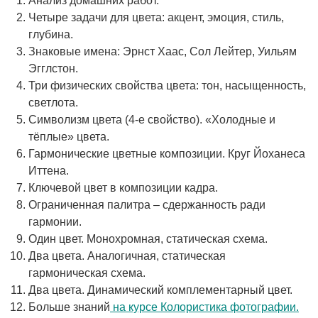
Анализ домашних работ.
Четыре задачи для цвета: акцент, эмоция, стиль,
глубина.
Знаковые имена: Эрнст Хаас, Сол Лейтер, Уильям
Эгглстон.
Три физических свойства цвета: тон, насыщенность,
светлота.
Символизм цвета (4-е свойство). «Холодные и
тёплые» цвета.
Гармонические цветные композиции. Круг Йоханеса
Иттена.
Ключевой цвет в композиции кадра.
Ограниченная палитра – сдержанность ради
гармонии.
Один цвет. Монохромная, статическая схема.
Два цвета. Аналогичная, статическая
гармоническая схема.
Два цвета. Динамический комплементарный цвет.
Больше знаний
на курсе Колористика фотографии.