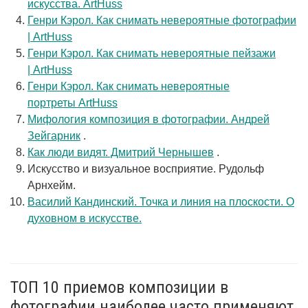
искусства. ArtHuss
Генри Кэрол. Как снимать невероятные фотографии
| ArtHuss
Генри Кэрол. Как снимать невероятные пейзажи
| ArtHuss
Генри Кэрол. Как снимать невероятные
портреты ArtHuss
Мифология композиция в фотографии. Андрей
Зейгарник
.
Как люди видят. Дмитрий Чернышев
.
Искусство и визуальное восприятие. Рудольф
Арнхейм.
Василий Кандинский. Точка и линия на плоскости. О
духовном в искусстве.
ТОП 10 приемов композиции в
фотографии наиболее часто применяют