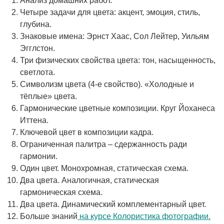
Анализ домашних работ.
Четыре задачи для цвета: акцент, эмоция, стиль,
глубина.
Знаковые имена: Эрнст Хаас, Сол Лейтер, Уильям
Эгглстон.
Три физических свойства цвета: тон, насыщенность,
светлота.
Символизм цвета (4-е свойство). «Холодные и
тёплые» цвета.
Гармонические цветные композиции. Круг Йоханеса
Иттена.
Ключевой цвет в композиции кадра.
Ограниченная палитра – сдержанность ради
гармонии.
Один цвет. Монохромная, статическая схема.
Два цвета. Аналогичная, статическая
гармоническая схема.
Два цвета. Динамический комплементарный цвет.
Больше знаний
на курсе Колористика фотографии.