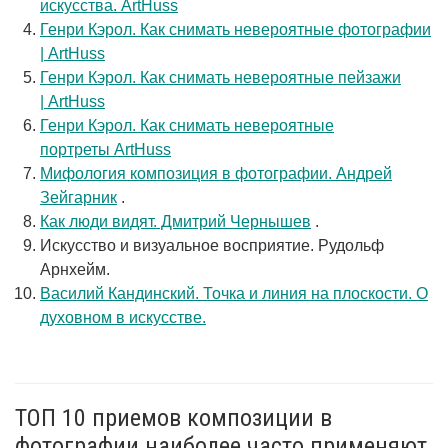
искусства. ArtHuss
Генри Кэрол. Как снимать невероятные фотографии
| ArtHuss
Генри Кэрол. Как снимать невероятные пейзажи
| ArtHuss
Генри Кэрол. Как снимать невероятные
портреты ArtHuss
Мифология композиция в фотографии. Андрей
Зейгарник
.
Как люди видят. Дмитрий Чернышев
.
Искусство и визуальное восприятие. Рудольф
Арнхейм.
Василий Кандинский. Точка и линия на плоскости. О
духовном в искусстве.
ТОП 10 приемов композиции в
фотографии наиболее часто применяют