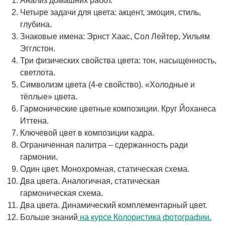
Анализ домашних работ.
Четыре задачи для цвета: акцент, эмоция, стиль,
глубина.
Знаковые имена: Эрнст Хаас, Сол Лейтер, Уильям
Эгглстон.
Три физических свойства цвета: тон, насыщенность,
светлота.
Символизм цвета (4-е свойство). «Холодные и
тёплые» цвета.
Гармонические цветные композиции. Круг Йоханеса
Иттена.
Ключевой цвет в композиции кадра.
Ограниченная палитра – сдержанность ради
гармонии.
Один цвет. Монохромная, статическая схема.
Два цвета. Аналогичная, статическая
гармоническая схема.
Два цвета. Динамический комплементарный цвет.
Больше знаний
на курсе Колористика фотографии.