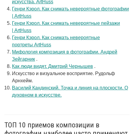
искусства. ArtHuss
Генри Кэрол. Как снимать невероятные фотографии
| ArtHuss
Генри Кэрол. Как снимать невероятные пейзажи
| ArtHuss
Генри Кэрол. Как снимать невероятные
портреты ArtHuss
Мифология композиция в фотографии. Андрей
Зейгарник
.
Как люди видят. Дмитрий Чернышев
.
Искусство и визуальное восприятие. Рудольф
Арнхейм.
Василий Кандинский. Точка и линия на плоскости. О
духовном в искусстве.
ТОП 10 приемов композиции в
фотографии наиболее часто применяют