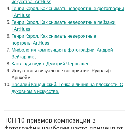
искусства. ArtHuss
Генри Кэрол. Как снимать невероятные фотографии
| ArtHuss
Генри Кэрол. Как снимать невероятные пейзажи
| ArtHuss
Генри Кэрол. Как снимать невероятные
портреты ArtHuss
Мифология композиция в фотографии. Андрей
Зейгарник
.
Как люди видят. Дмитрий Чернышев
.
Искусство и визуальное восприятие. Рудольф
Арнхейм.
Василий Кандинский. Точка и линия на плоскости. О
духовном в искусстве.
ТОП 10 приемов композиции в
фотографии наиболее часто применяют