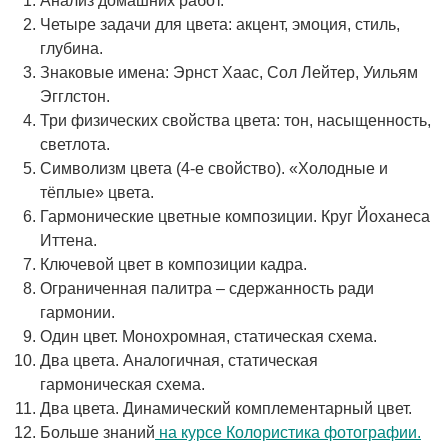
Анализ домашних работ.
Четыре задачи для цвета: акцент, эмоция, стиль,
глубина.
Знаковые имена: Эрнст Хаас, Сол Лейтер, Уильям
Эгглстон.
Три физических свойства цвета: тон, насыщенность,
светлота.
Символизм цвета (4-е свойство). «Холодные и
тёплые» цвета.
Гармонические цветные композиции. Круг Йоханеса
Иттена.
Ключевой цвет в композиции кадра.
Ограниченная палитра – сдержанность ради
гармонии.
Один цвет. Монохромная, статическая схема.
Два цвета. Аналогичная, статическая
гармоническая схема.
Два цвета. Динамический комплементарный цвет.
Больше знаний
на курсе Колористика фотографии.