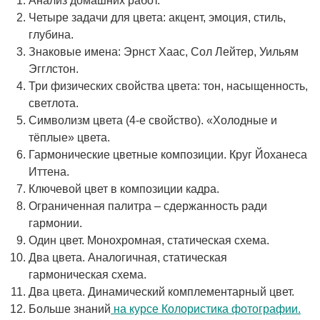
Анализ домашних работ.
Четыре задачи для цвета: акцент, эмоция, стиль,
глубина.
Знаковые имена: Эрнст Хаас, Сол Лейтер, Уильям
Эгглстон.
Три физических свойства цвета: тон, насыщенность,
светлота.
Символизм цвета (4-е свойство). «Холодные и
тёплые» цвета.
Гармонические цветные композиции. Круг Йоханеса
Иттена.
Ключевой цвет в композиции кадра.
Ограниченная палитра – сдержанность ради
гармонии.
Один цвет. Монохромная, статическая схема.
Два цвета. Аналогичная, статическая
гармоническая схема.
Два цвета. Динамический комплементарный цвет.
Больше знаний
на курсе Колористика фотографии.