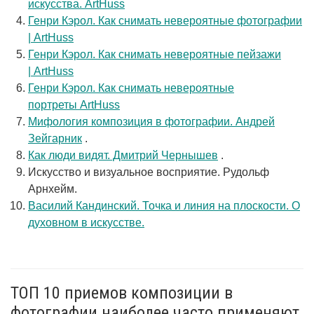
искусства. ArtHuss
Генри Кэрол. Как снимать невероятные фотографии
| ArtHuss
Генри Кэрол. Как снимать невероятные пейзажи
| ArtHuss
Генри Кэрол. Как снимать невероятные
портреты ArtHuss
Мифология композиция в фотографии. Андрей
Зейгарник
.
Как люди видят. Дмитрий Чернышев
.
Искусство и визуальное восприятие. Рудольф
Арнхейм.
Василий Кандинский. Точка и линия на плоскости. О
духовном в искусстве.
ТОП 10 приемов композиции в
фотографии наиболее часто применяют