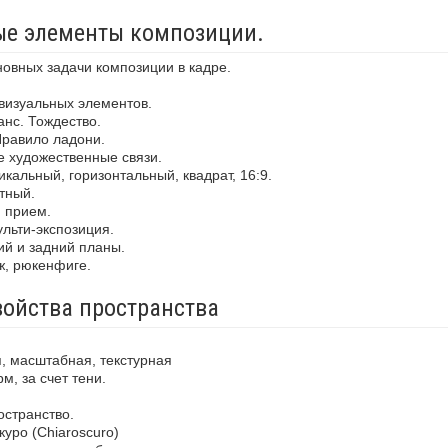
ные элементы композиции.
новных задачи композиции в кадре.
визуальных элементов.
анс. Тождество.
Правило ладони.
е художественные связи.
кальный, горизонтальный, квадрат, 16:9.
тный.
й прием.
льти-экспозиция.
ий и задний планы.
ж, рюкенфиге.
войства пространства
, масштабная, текстурная
м, за счет тени.
остранство.
уро (Chiaroscuro)