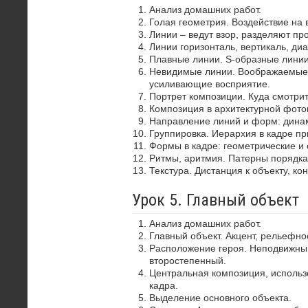
Анализ домашних работ.
Голая геометрия. Воздействие на 
Линии – ведут взор, разделяют пр
Линии горизонталь, вертикаль, диа
Плавные линии. S-образные лини
Невидимые линии. Воображаемые 
усиливающие восприятие.
Портрет композиции. Куда смотрит
Композиция в архитектурной фото
Направление линий и форм: динам
Группировка. Иерархия в кадре пр
Формы в кадре: геометрические и 
Ритмы, аритмия. Патерны порядка
Текстура. Дистанция к объекту, ко
Урок 5. Главный объект
Анализ домашних работ.
Главный объект. Акцент, рельефно
Расположение героя. Неподвижный
второстепенный.
Центральная композиция, использ
кадра.
Выделение основного объекта.