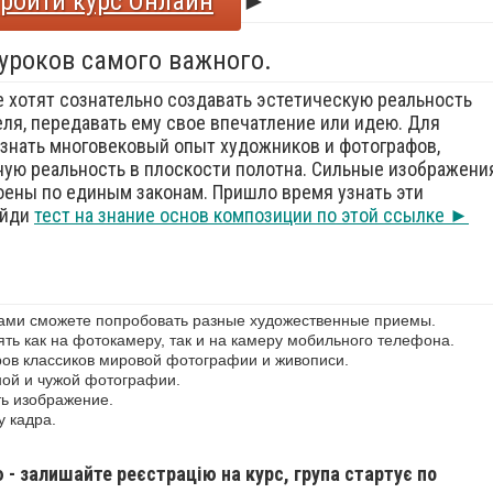
ройти курс Онлайн
►
 уроков самого важного.
е хотят сознательно создавать эстетическую реальность
еля, передавать ему свое впечатление или идею. Для
знать многовековый опыт художников и фотографов,
ую реальность в плоскости полотна. Сильные изображения
оены по единым законам. Пришло время узнать эти
ойди
тест на знание основ композиции по этой ссылке ►
сами сможете попробовать разные художественные приемы.
ь как на фотокамеру, так и на камеру мобильного телефона.
ов классиков мировой фотографии и живописи.
ной и чужой фотографии.
ь изображение.
у кадра.
ю - залишайте реєстрацію на курс, група стартує по