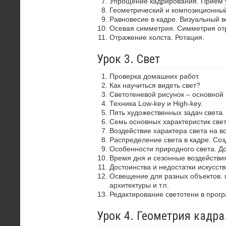
Упрощение кадрирования. Прием 
Геометрический и композиционный
Равновесие в кадре. Визуальный в
Осевая симметрия. Симметрия от
Отражение холста. Ротация.
Урок 3. Свет
Проверка домашних работ.
Как научиться видеть свет?
Светотеневой рисунок – основной
Техника Low-key и High-key.
Пять художественных задач света.
Семь основных характеристик свет
Воздействие характера света на в
Распределение света в кадре. Со
Особенности природного света. До
Время дня и сезонные воздействия
Достоинства и недостатки искусств
Освещение для разных объектов. 
архитектуры и т.п.
Редактирование светотени в прог
Урок 4. Геометрия кадр