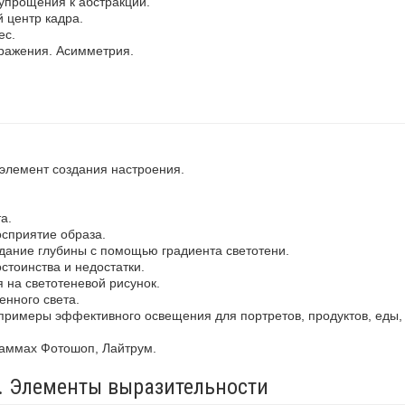
упрощения к абстракции.
 центр кадра.
ес.
ражения. Асимметрия.
 элемент создания настроения.
а.
осприятие образа.
здание глубины с помощью градиента светотени.
стоинства и недостатки.
 на светотеневой рисунок.
енного света.
примеры эффективного освещения для портретов, продуктов, еды,
раммах Фотошоп, Лайтрум.
а. Элементы выразительности