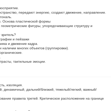
восприятие.
остранство, передают энергию, создают движение, направление.
гональ.
и. Основа пластической формы
геометрические фигуры, упорядочивающие структуру и
 зритель?
графии и пейзажи
ика и движение кадра.
и наличии многих объектов (группировки).
органические.
.
нтрасты, тактильные эмоции.
сть, изоляция.
, динамичный, дальний/близкий, тяжелый/легкий, важный/
ование правила третей. Критическое расположение на границе