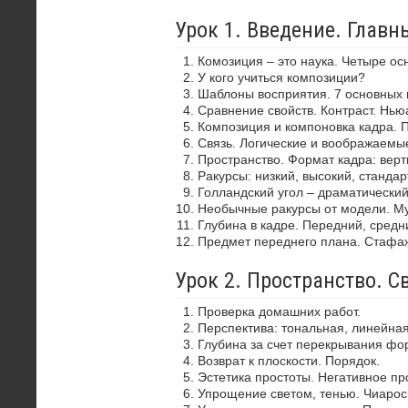
Урок 1. Введение. Глав
Комозиция – это наука. Четыре ос
У кого учиться композиции?
Шаблоны восприятия. 7 основных 
Сравнение свойств. Контраст. Нью
Композиция и компоновка кадра. 
Связь. Логические и воображаемы
Пространство. Формат кадра: верти
Ракурсы: низкий, высокий, стандар
Голландский угол – драматически
Необычные ракурсы от модели. Му
Глубина в кадре. Передний, средн
Предмет переднего плана. Стафа
Урок 2. Пространство. С
Проверка домашних работ.
Перспектива: тональная, линейная
Глубина за счет перекрывания фор
Возврат к плоскости. Порядок.
Эстетика простоты. Негативное пр
Упрощение светом, тенью. Чиароск