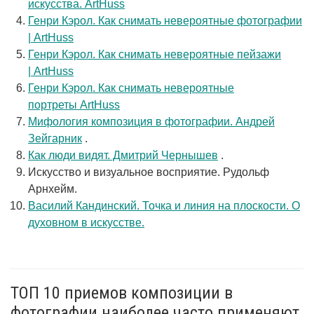
искусства. ArtHuss
Генри Кэрол. Как снимать невероятные фотографии
| ArtHuss
Генри Кэрол. Как снимать невероятные пейзажи
| ArtHuss
Генри Кэрол. Как снимать невероятные
портреты ArtHuss
Мифология композиция в фотографии. Андрей
Зейгарник
.
Как люди видят. Дмитрий Чернышев
.
Искусство и визуальное восприятие. Рудольф
Арнхейм.
Василий Кандинский. Точка и линия на плоскости. О
духовном в искусстве.
ТОП 10 приемов композиции в
фотографии наиболее часто применяют