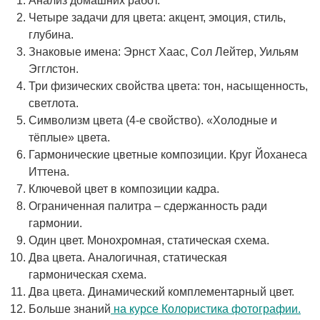
Анализ домашних работ.
Четыре задачи для цвета: акцент, эмоция, стиль,
глубина.
Знаковые имена: Эрнст Хаас, Сол Лейтер, Уильям
Эгглстон.
Три физических свойства цвета: тон, насыщенность,
светлота.
Символизм цвета (4-е свойство). «Холодные и
тёплые» цвета.
Гармонические цветные композиции. Круг Йоханеса
Иттена.
Ключевой цвет в композиции кадра.
Ограниченная палитра – сдержанность ради
гармонии.
Один цвет. Монохромная, статическая схема.
Два цвета. Аналогичная, статическая
гармоническая схема.
Два цвета. Динамический комплементарный цвет.
Больше знаний
на курсе Колористика фотографии.