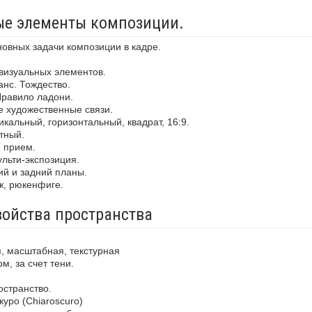
ные элементы композиции.
новных задачи композиции в кадре.
визуальных элементов.
анс. Тождество.
Правило ладони.
е художественные связи.
кальный, горизонтальный, квадрат, 16:9.
тный.
й прием.
льти-экспозиция.
ий и задний планы.
ж, рюкенфиге.
войства пространства
, масштабная, текстурная
м, за счет тени.
остранство.
уро (Chiaroscuro)