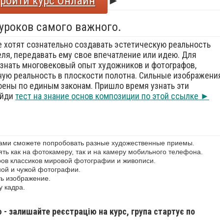
ройти курс Онлайн
►
 уроков самого важного.
е хотят сознательно создавать эстетическую реальность
еля, передавать ему свое впечатление или идею. Для
знать многовековый опыт художников и фотографов,
ую реальность в плоскости полотна. Сильные изображения
оены по единым законам. Пришло время узнать эти
ойди
тест на знание основ композиции по этой ссылке ►
сами сможете попробовать разные художественные приемы.
ь как на фотокамеру, так и на камеру мобильного телефона.
ов классиков мировой фотографии и живописи.
ной и чужой фотографии.
ь изображение.
у кадра.
ю - залишайте реєстрацію на курс, група стартує по