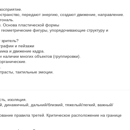
восприятие.
остранство, передают энергию, создают движение, направление.
гональ.
и. Основа пластической формы
геометрические фигуры, упорядочивающие структуру и
 зритель?
графии и пейзажи
ика и движение кадра.
и наличии многих объектов (группировки).
органические.
.
нтрасты, тактильные эмоции.
сть, изоляция.
, динамичный, дальний/близкий, тяжелый/легкий, важный/
ование правила третей. Критическое расположение на границе