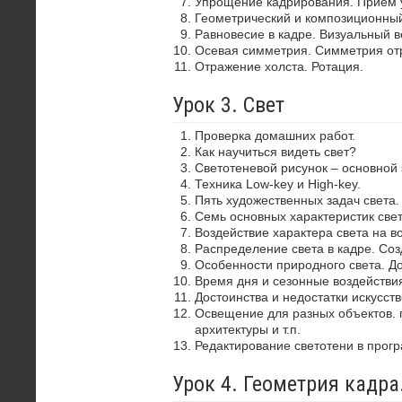
Упрощение кадрирования. Прием 
Геометрический и композиционный
Равновесие в кадре. Визуальный в
Осевая симметрия. Симметрия от
Отражение холста. Ротация.
Урок 3. Свет
Проверка домашних работ.
Как научиться видеть свет?
Светотеневой рисунок – основной
Техника Low-key и High-key.
Пять художественных задач света.
Семь основных характеристик свет
Воздействие характера света на в
Распределение света в кадре. Со
Особенности природного света. До
Время дня и сезонные воздействия
Достоинства и недостатки искусств
Освещение для разных объектов. 
архитектуры и т.п.
Редактирование светотени в прог
Урок 4. Геометрия кадр