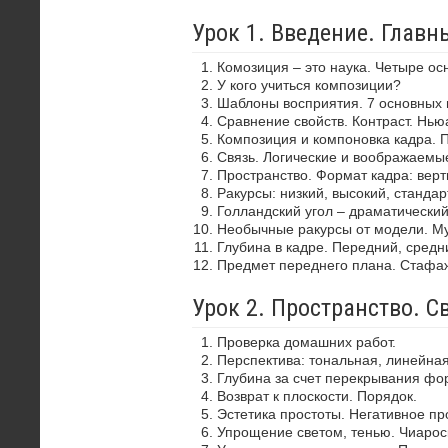
Урок 1. Введение. Глав
Комозиция – это наука. Четыре ос
У кого учиться композиции?
Шаблоны восприятия. 7 основных 
Сравнение свойств. Контраст. Нью
Композиция и компоновка кадра. 
Связь. Логические и воображаемы
Пространство. Формат кадра: верти
Ракурсы: низкий, высокий, стандар
Голландский угол – драматически
Необычные ракурсы от модели. Му
Глубина в кадре. Передний, средн
Предмет переднего плана. Стафа
Урок 2. Пространство. С
Проверка домашних работ.
Перспектива: тональная, линейная
Глубина за счет перекрывания фор
Возврат к плоскости. Порядок.
Эстетика простоты. Негативное пр
Упрощение светом, тенью. Чиароск