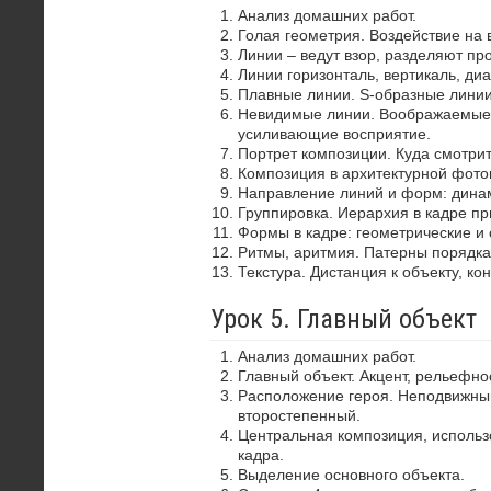
Анализ домашних работ.
Голая геометрия. Воздействие на 
Линии – ведут взор, разделяют пр
Линии горизонталь, вертикаль, диа
Плавные линии. S-образные лини
Невидимые линии. Воображаемые 
усиливающие восприятие.
Портрет композиции. Куда смотрит
Композиция в архитектурной фото
Направление линий и форм: динам
Группировка. Иерархия в кадре пр
Формы в кадре: геометрические и 
Ритмы, аритмия. Патерны порядка
Текстура. Дистанция к объекту, ко
Урок 5. Главный объект
Анализ домашних работ.
Главный объект. Акцент, рельефно
Расположение героя. Неподвижный
второстепенный.
Центральная композиция, использ
кадра.
Выделение основного объекта.