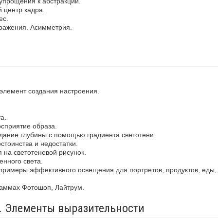
упрощения к абстракции.
 центр кадра.
ес.
ражения. Асимметрия.
 элемент создания настроения.
а.
осприятие образа.
здание глубины с помощью градиента светотени.
стоинства и недостатки.
 на светотеневой рисунок.
енного света.
примеры эффективного освещения для портретов, продуктов, еды,
раммах Фотошоп, Лайтрум.
а. Элементы выразительности