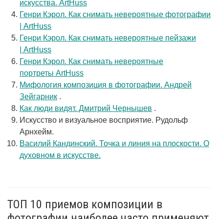
искусства. ArtHuss
Генри Кэрол. Как снимать невероятные фотографии
| ArtHuss
Генри Кэрол. Как снимать невероятные пейзажи
| ArtHuss
Генри Кэрол. Как снимать невероятные
портреты ArtHuss
Мифология композиция в фотографии. Андрей
Зейгарник
.
Как люди видят. Дмитрий Чернышев
.
Искусство и визуальное восприятие. Рудольф
Арнхейм.
Василий Кандинский. Точка и линия на плоскости. О
духовном в искусстве.
ТОП 10 приемов композиции в
фотографии наиболее часто применяют