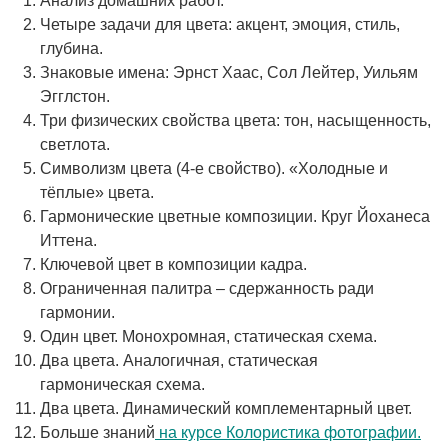
Анализ домашних работ.
Четыре задачи для цвета: акцент, эмоция, стиль,
глубина.
Знаковые имена: Эрнст Хаас, Сол Лейтер, Уильям
Эгглстон.
Три физических свойства цвета: тон, насыщенность,
светлота.
Символизм цвета (4-е свойство). «Холодные и
тёплые» цвета.
Гармонические цветные композиции. Круг Йоханеса
Иттена.
Ключевой цвет в композиции кадра.
Ограниченная палитра – сдержанность ради
гармонии.
Один цвет. Монохромная, статическая схема.
Два цвета. Аналогичная, статическая
гармоническая схема.
Два цвета. Динамический комплементарный цвет.
Больше знаний
на курсе Колористика фотографии.