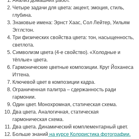
Анализ домашних работ.
Четыре задачи для цвета: акцент, эмоция, стиль,
глубина.
Знаковые имена: Эрнст Хаас, Сол Лейтер, Уильям
Эгглстон.
Три физических свойства цвета: тон, насыщенность,
светлота.
Символизм цвета (4-е свойство). «Холодные и
тёплые» цвета.
Гармонические цветные композиции. Круг Йоханеса
Иттена.
Ключевой цвет в композиции кадра.
Ограниченная палитра – сдержанность ради
гармонии.
Один цвет. Монохромная, статическая схема.
Два цвета. Аналогичная, статическая
гармоническая схема.
Два цвета. Динамический комплементарный цвет.
Больше знаний
на курсе Колористика фотографии.