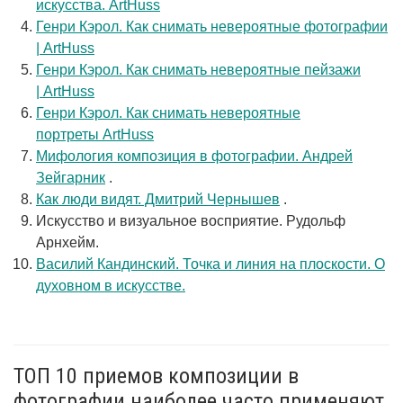
искусства. ArtHuss
Генри Кэрол. Как снимать невероятные фотографии
| ArtHuss
Генри Кэрол. Как снимать невероятные пейзажи
| ArtHuss
Генри Кэрол. Как снимать невероятные
портреты ArtHuss
Мифология композиция в фотографии. Андрей
Зейгарник
.
Как люди видят. Дмитрий Чернышев
.
Искусство и визуальное восприятие. Рудольф
Арнхейм.
Василий Кандинский. Точка и линия на плоскости. О
духовном в искусстве.
ТОП 10 приемов композиции в
фотографии наиболее часто применяют