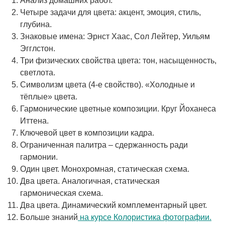
Анализ домашних работ.
Четыре задачи для цвета: акцент, эмоция, стиль,
глубина.
Знаковые имена: Эрнст Хаас, Сол Лейтер, Уильям
Эгглстон.
Три физических свойства цвета: тон, насыщенность,
светлота.
Символизм цвета (4-е свойство). «Холодные и
тёплые» цвета.
Гармонические цветные композиции. Круг Йоханеса
Иттена.
Ключевой цвет в композиции кадра.
Ограниченная палитра – сдержанность ради
гармонии.
Один цвет. Монохромная, статическая схема.
Два цвета. Аналогичная, статическая
гармоническая схема.
Два цвета. Динамический комплементарный цвет.
Больше знаний
на курсе Колористика фотографии.