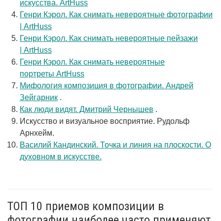
искусства. ArtHuss
Генри Кэрол. Как снимать невероятные фотографии
| ArtHuss
Генри Кэрол. Как снимать невероятные пейзажи
| ArtHuss
Генри Кэрол. Как снимать невероятные
портреты ArtHuss
Мифология композиция в фотографии. Андрей
Зейгарник
.
Как люди видят. Дмитрий Чернышев
.
Искусство и визуальное восприятие. Рудольф
Арнхейм.
Василий Кандинский. Точка и линия на плоскости. О
духовном в искусстве.
ТОП 10 приемов композиции в
фотографии наиболее часто применяют