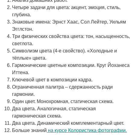
Анализ домашних работ.
Четыре задачи для цвета: акцент, эмоция, стиль,
глубина.
Знаковые имена: Эрнст Хаас, Сол Лейтер, Уильям
Эгглстон.
Три физических свойства цвета: тон, насыщенность,
светлота.
Символизм цвета (4-е свойство). «Холодные и
тёплые» цвета.
Гармонические цветные композиции. Круг Йоханеса
Иттена.
Ключевой цвет в композиции кадра.
Ограниченная палитра – сдержанность ради
гармонии.
Один цвет. Монохромная, статическая схема.
Два цвета. Аналогичная, статическая
гармоническая схема.
Два цвета. Динамический комплементарный цвет.
Больше знаний
на курсе Колористика фотографии.