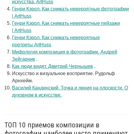
искусства. ArtHuss
Генри Кэрол. Как снимать невероятные фотографии
| ArtHuss
Генри Кэрол. Как снимать невероятные пейзажи
| ArtHuss
Генри Кэрол. Как снимать невероятные
портреты ArtHuss
Мифология композиция в фотографии. Андрей
Зейгарник
.
Как люди видят. Дмитрий Чернышев
.
Искусство и визуальное восприятие. Рудольф
Арнхейм.
Василий Кандинский. Точка и линия на плоскости. О
духовном в искусстве.
ТОП 10 приемов композиции в
фотографии наиболее часто применяют