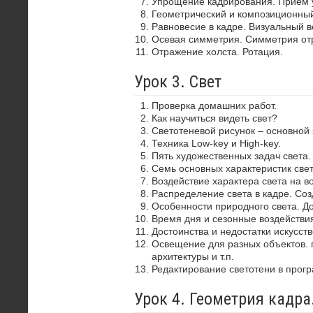
Упрощение кадрирования. Прием 
Геометрический и композиционный
Равновесие в кадре. Визуальный в
Осевая симметрия. Симметрия от
Отражение холста. Ротация.
Урок 3. Свет
Проверка домашних работ.
Как научиться видеть свет?
Светотеневой рисунок – основной
Техника Low-key и High-key.
Пять художественных задач света.
Семь основных характеристик свет
Воздействие характера света на в
Распределение света в кадре. Со
Особенности природного света. До
Время дня и сезонные воздействия
Достоинства и недостатки искусств
Освещение для разных объектов. 
архитектуры и т.п.
Редактирование светотени в прог
Урок 4. Геометрия кадр