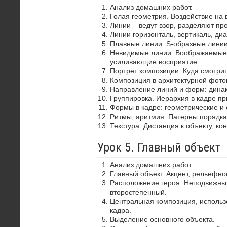
Анализ домашних работ.
Голая геометрия. Воздействие на 
Линии – ведут взор, разделяют пр
Линии горизонталь, вертикаль, диа
Плавные линии. S-образные лини
Невидимые линии. Воображаемые 
усиливающие восприятие.
Портрет композиции. Куда смотрит
Композиция в архитектурной фото
Направление линий и форм: динам
Группировка. Иерархия в кадре пр
Формы в кадре: геометрические и 
Ритмы, аритмия. Патерны порядка
Текстура. Дистанция к объекту, ко
Урок 5. Главный объект
Анализ домашних работ.
Главный объект. Акцент, рельефно
Расположение героя. Неподвижный
второстепенный.
Центральная композиция, использ
кадра.
Выделение основного объекта.