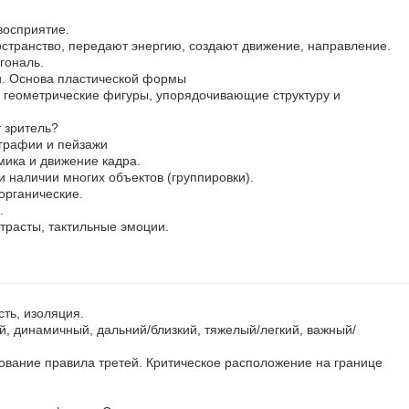
восприятие.
остранство, передают энергию, создают движение, направление.
гональ.
и. Основа пластической формы
геометрические фигуры, упорядочивающие структуру и
 зритель?
графии и пейзажи
ика и движение кадра.
и наличии многих объектов (группировки).
органические.
.
нтрасты, тактильные эмоции.
сть, изоляция.
, динамичный, дальний/близкий, тяжелый/легкий, важный/
ование правила третей. Критическое расположение на границе