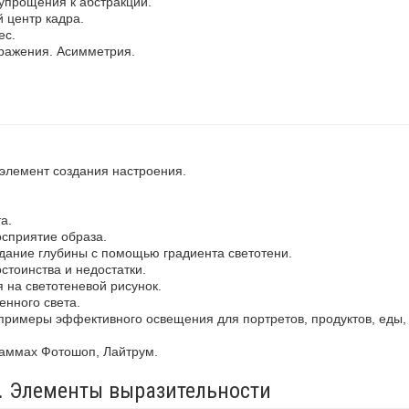
упрощения к абстракции.
 центр кадра.
ес.
ражения. Асимметрия.
 элемент создания настроения.
а.
осприятие образа.
здание глубины с помощью градиента светотени.
стоинства и недостатки.
 на светотеневой рисунок.
енного света.
примеры эффективного освещения для портретов, продуктов, еды,
раммах Фотошоп, Лайтрум.
а. Элементы выразительности