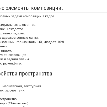
ные элементы композиции.
новных задачи композиции в кадре.
визуальных элементов.
анс. Тождество.
Правило ладони.
е художественные связи.
кальный, горизонтальный, квадрат, 16:9.
тный.
й прием.
льти-экспозиция.
ий и задний планы.
ж, рюкенфиге.
войства пространства
, масштабная, текстурная
м, за счет тени.
остранство.
уро (Chiaroscuro)