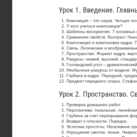
Урок 1. Введение. Глав
Комозиция – это наука. Четыре ос
У кого учиться композиции?
Шаблоны восприятия. 7 основных 
Сравнение свойств. Контраст. Нью
Композиция и компоновка кадра. 
Связь. Логические и воображаемы
Пространство. Формат кадра: верти
Ракурсы: низкий, высокий, стандар
Голландский угол – драматически
Необычные ракурсы от модели. Му
Глубина в кадре. Передний, средн
Предмет переднего плана. Стафа
Урок 2. Пространство. С
Проверка домашних работ.
Перспектива: тональная, линейная
Глубина за счет перекрывания фор
Возврат к плоскости. Порядок.
Эстетика простоты. Негативное пр
Упрощение светом, тенью. Чиароск