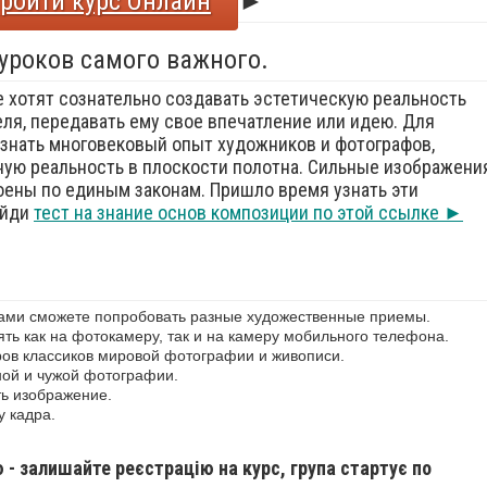
ройти курс Онлайн
►
 уроков самого важного.
е хотят сознательно создавать эстетическую реальность
еля, передавать ему свое впечатление или идею. Для
знать многовековый опыт художников и фотографов,
ую реальность в плоскости полотна. Сильные изображения
оены по единым законам. Пришло время узнать эти
ойди
тест на знание основ композиции по этой ссылке ►
сами сможете попробовать разные художественные приемы.
ь как на фотокамеру, так и на камеру мобильного телефона.
ов классиков мировой фотографии и живописи.
ной и чужой фотографии.
ь изображение.
у кадра.
ю - залишайте реєстрацію на курс, група стартує по