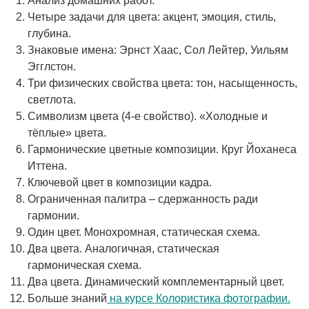
Анализ домашних работ.
Четыре задачи для цвета: акцент, эмоция, стиль,
глубина.
Знаковые имена: Эрнст Хаас, Сол Лейтер, Уильям
Эгглстон.
Три физических свойства цвета: тон, насыщенность,
светлота.
Символизм цвета (4-е свойство). «Холодные и
тёплые» цвета.
Гармонические цветные композиции. Круг Йоханеса
Иттена.
Ключевой цвет в композиции кадра.
Ограниченная палитра – сдержанность ради
гармонии.
Один цвет. Монохромная, статическая схема.
Два цвета. Аналогичная, статическая
гармоническая схема.
Два цвета. Динамический комплементарный цвет.
Больше знаний
на курсе Колористика фотографии.