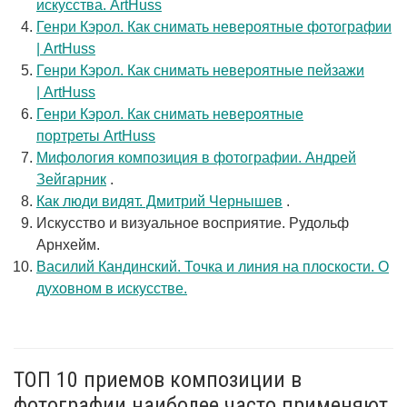
искусства. ArtHuss
Генри Кэрол. Как снимать невероятные фотографии
| ArtHuss
Генри Кэрол. Как снимать невероятные пейзажи
| ArtHuss
Генри Кэрол. Как снимать невероятные
портреты ArtHuss
Мифология композиция в фотографии. Андрей
Зейгарник
.
Как люди видят. Дмитрий Чернышев
.
Искусство и визуальное восприятие. Рудольф
Арнхейм.
Василий Кандинский. Точка и линия на плоскости. О
духовном в искусстве.
ТОП 10 приемов композиции в
фотографии наиболее часто применяют