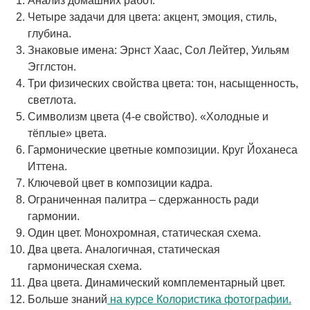
Анализ домашних работ.
Четыре задачи для цвета: акцент, эмоция, стиль,
глубина.
Знаковые имена: Эрнст Хаас, Сол Лейтер, Уильям
Эгглстон.
Три физических свойства цвета: тон, насыщенность,
светлота.
Символизм цвета (4-е свойство). «Холодные и
тёплые» цвета.
Гармонические цветные композиции. Круг Йоханеса
Иттена.
Ключевой цвет в композиции кадра.
Ограниченная палитра – сдержанность ради
гармонии.
Один цвет. Монохромная, статическая схема.
Два цвета. Аналогичная, статическая
гармоническая схема.
Два цвета. Динамический комплементарный цвет.
Больше знаний
на курсе Колористика фотографии.