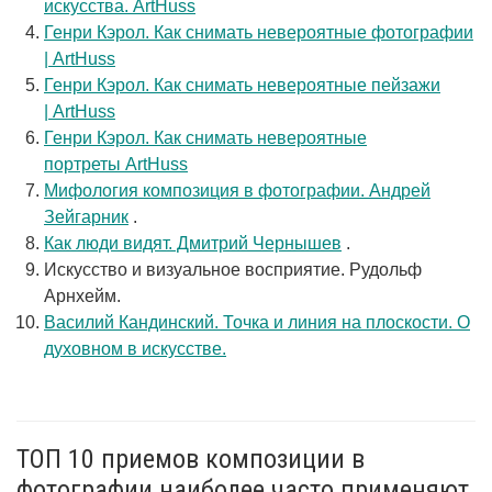
искусства. ArtHuss
Генри Кэрол. Как снимать невероятные фотографии
| ArtHuss
Генри Кэрол. Как снимать невероятные пейзажи
| ArtHuss
Генри Кэрол. Как снимать невероятные
портреты ArtHuss
Мифология композиция в фотографии. Андрей
Зейгарник
.
Как люди видят. Дмитрий Чернышев
.
Искусство и визуальное восприятие. Рудольф
Арнхейм.
Василий Кандинский. Точка и линия на плоскости. О
духовном в искусстве.
ТОП 10 приемов композиции в
фотографии наиболее часто применяют