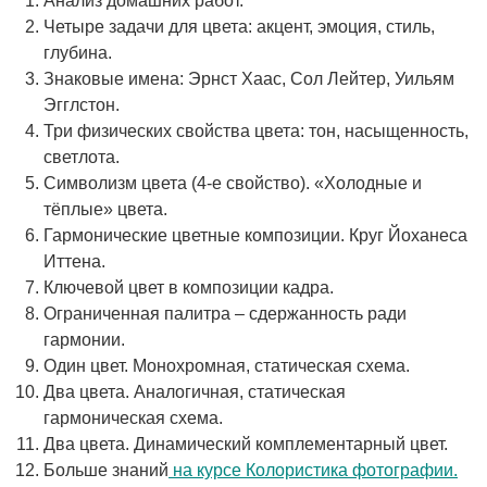
Анализ домашних работ.
Четыре задачи для цвета: акцент, эмоция, стиль,
глубина.
Знаковые имена: Эрнст Хаас, Сол Лейтер, Уильям
Эгглстон.
Три физических свойства цвета: тон, насыщенность,
светлота.
Символизм цвета (4-е свойство). «Холодные и
тёплые» цвета.
Гармонические цветные композиции. Круг Йоханеса
Иттена.
Ключевой цвет в композиции кадра.
Ограниченная палитра – сдержанность ради
гармонии.
Один цвет. Монохромная, статическая схема.
Два цвета. Аналогичная, статическая
гармоническая схема.
Два цвета. Динамический комплементарный цвет.
Больше знаний
на курсе Колористика фотографии.