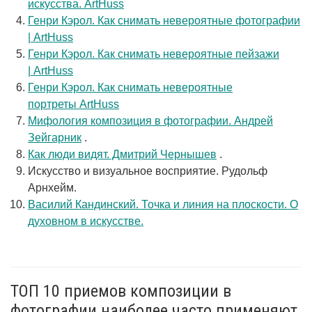
искусства. ArtHuss
Генри Кэрол. Как снимать невероятные фотографии
| ArtHuss
Генри Кэрол. Как снимать невероятные пейзажи
| ArtHuss
Генри Кэрол. Как снимать невероятные
портреты ArtHuss
Мифология композиция в фотографии. Андрей
Зейгарник
.
Как люди видят. Дмитрий Чернышев
.
Искусство и визуальное восприятие. Рудольф
Арнхейм.
Василий Кандинский. Точка и линия на плоскости. О
духовном в искусстве.
ТОП 10 приемов композиции в
фотографии наиболее часто применяют