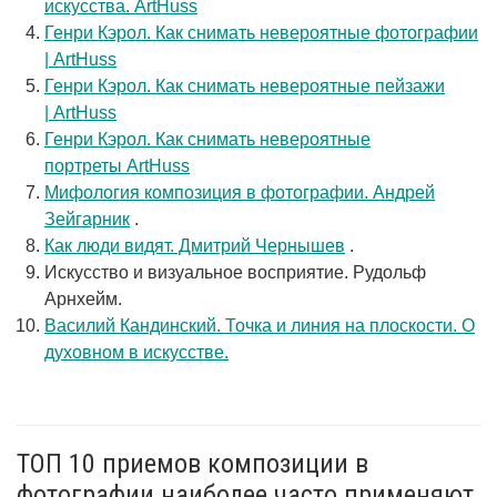
искусства. ArtHuss
Генри Кэрол. Как снимать невероятные фотографии
| ArtHuss
Генри Кэрол. Как снимать невероятные пейзажи
| ArtHuss
Генри Кэрол. Как снимать невероятные
портреты ArtHuss
Мифология композиция в фотографии. Андрей
Зейгарник
.
Как люди видят. Дмитрий Чернышев
.
Искусство и визуальное восприятие. Рудольф
Арнхейм.
Василий Кандинский. Точка и линия на плоскости. О
духовном в искусстве.
ТОП 10 приемов композиции в
фотографии наиболее часто применяют