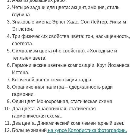
Анализ домашних работ.
Четыре задачи для цвета: акцент, эмоция, стиль,
глубина.
Знаковые имена: Эрнст Хаас, Сол Лейтер, Уильям
Эгглстон.
Три физических свойства цвета: тон, насыщенность,
светлота.
Символизм цвета (4-е свойство). «Холодные и
тёплые» цвета.
Гармонические цветные композиции. Круг Йоханеса
Иттена.
Ключевой цвет в композиции кадра.
Ограниченная палитра – сдержанность ради
гармонии.
Один цвет. Монохромная, статическая схема.
Два цвета. Аналогичная, статическая
гармоническая схема.
Два цвета. Динамический комплементарный цвет.
Больше знаний
на курсе Колористика фотографии.