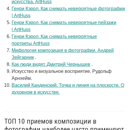
искусства. ArtHuss
Генри Кэрол. Как снимать невероятные фотографии
| ArtHuss
Генри Кэрол. Как снимать невероятные пейзажи
| ArtHuss
Генри Кэрол. Как снимать невероятные
портреты ArtHuss
Мифология композиция в фотографии. Андрей
Зейгарник
.
Как люди видят. Дмитрий Чернышев
.
Искусство и визуальное восприятие. Рудольф
Арнхейм.
Василий Кандинский. Точка и линия на плоскости. О
духовном в искусстве.
ТОП 10 приемов композиции в
фотографии наиболее часто применяют