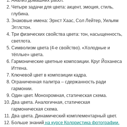
Анализ домашних работ.
Четыре задачи для цвета: акцент, эмоция, стиль,
глубина.
Знаковые имена: Эрнст Хаас, Сол Лейтер, Уильям
Эгглстон.
Три физических свойства цвета: тон, насыщенность,
светлота.
Символизм цвета (4-е свойство). «Холодные и
тёплые» цвета.
Гармонические цветные композиции. Круг Йоханеса
Иттена.
Ключевой цвет в композиции кадра.
Ограниченная палитра – сдержанность ради
гармонии.
Один цвет. Монохромная, статическая схема.
Два цвета. Аналогичная, статическая
гармоническая схема.
Два цвета. Динамический комплементарный цвет.
Больше знаний
на курсе Колористика фотографии.