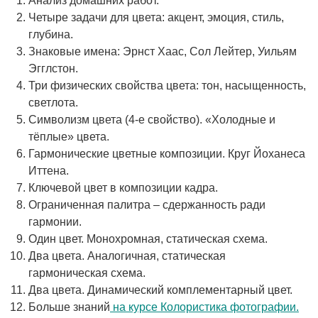
Анализ домашних работ.
Четыре задачи для цвета: акцент, эмоция, стиль,
глубина.
Знаковые имена: Эрнст Хаас, Сол Лейтер, Уильям
Эгглстон.
Три физических свойства цвета: тон, насыщенность,
светлота.
Символизм цвета (4-е свойство). «Холодные и
тёплые» цвета.
Гармонические цветные композиции. Круг Йоханеса
Иттена.
Ключевой цвет в композиции кадра.
Ограниченная палитра – сдержанность ради
гармонии.
Один цвет. Монохромная, статическая схема.
Два цвета. Аналогичная, статическая
гармоническая схема.
Два цвета. Динамический комплементарный цвет.
Больше знаний
на курсе Колористика фотографии.