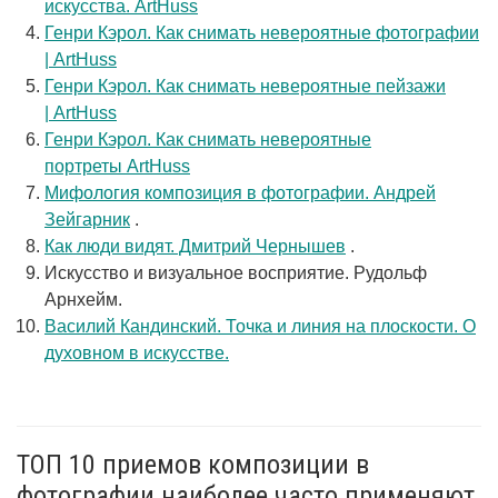
искусства. ArtHuss
Генри Кэрол. Как снимать невероятные фотографии
| ArtHuss
Генри Кэрол. Как снимать невероятные пейзажи
| ArtHuss
Генри Кэрол. Как снимать невероятные
портреты ArtHuss
Мифология композиция в фотографии. Андрей
Зейгарник
.
Как люди видят. Дмитрий Чернышев
.
Искусство и визуальное восприятие. Рудольф
Арнхейм.
Василий Кандинский. Точка и линия на плоскости. О
духовном в искусстве.
ТОП 10 приемов композиции в
фотографии наиболее часто применяют