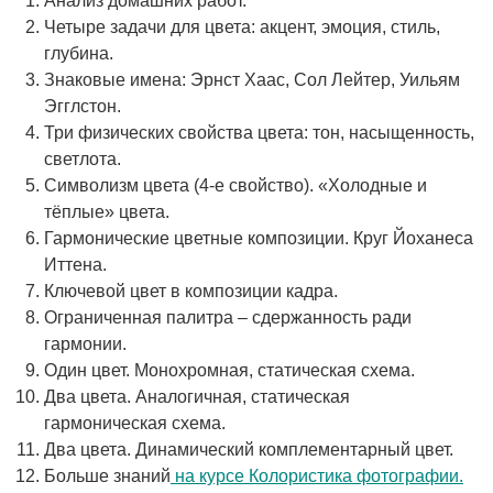
Анализ домашних работ.
Четыре задачи для цвета: акцент, эмоция, стиль,
глубина.
Знаковые имена: Эрнст Хаас, Сол Лейтер, Уильям
Эгглстон.
Три физических свойства цвета: тон, насыщенность,
светлота.
Символизм цвета (4-е свойство). «Холодные и
тёплые» цвета.
Гармонические цветные композиции. Круг Йоханеса
Иттена.
Ключевой цвет в композиции кадра.
Ограниченная палитра – сдержанность ради
гармонии.
Один цвет. Монохромная, статическая схема.
Два цвета. Аналогичная, статическая
гармоническая схема.
Два цвета. Динамический комплементарный цвет.
Больше знаний
на курсе Колористика фотографии.