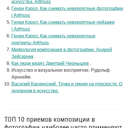
искусства. ArtHuss
Генри Кэрол. Как снимать невероятные фотографии
| ArtHuss
Генри Кэрол. Как снимать невероятные пейзажи
| ArtHuss
Генри Кэрол. Как снимать невероятные
портреты ArtHuss
Мифология композиция в фотографии. Андрей
Зейгарник
.
Как люди видят. Дмитрий Чернышев
.
Искусство и визуальное восприятие. Рудольф
Арнхейм.
Василий Кандинский. Точка и линия на плоскости. О
духовном в искусстве.
ТОП 10 приемов композиции в
фотографии наиболее часто применяют