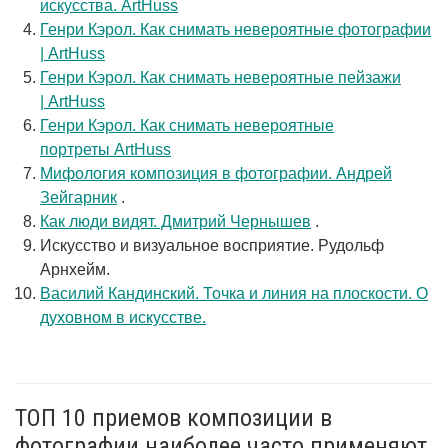
искусства. ArtHuss
Генри Кэрол. Как снимать невероятные фотографии
| ArtHuss
Генри Кэрол. Как снимать невероятные пейзажи
| ArtHuss
Генри Кэрол. Как снимать невероятные
портреты ArtHuss
Мифология композиция в фотографии. Андрей
Зейгарник
.
Как люди видят. Дмитрий Чернышев
.
Искусство и визуальное восприятие. Рудольф
Арнхейм.
Василий Кандинский. Точка и линия на плоскости. О
духовном в искусстве.
ТОП 10 приемов композиции в
фотографии наиболее часто применяют