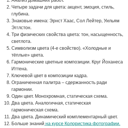
Анализ домашних работ.
Четыре задачи для цвета: акцент, эмоция, стиль,
глубина.
Знаковые имена: Эрнст Хаас, Сол Лейтер, Уильям
Эгглстон.
Три физических свойства цвета: тон, насыщенность,
светлота.
Символизм цвета (4-е свойство). «Холодные и
тёплые» цвета.
Гармонические цветные композиции. Круг Йоханеса
Иттена.
Ключевой цвет в композиции кадра.
Ограниченная палитра – сдержанность ради
гармонии.
Один цвет. Монохромная, статическая схема.
Два цвета. Аналогичная, статическая
гармоническая схема.
Два цвета. Динамический комплементарный цвет.
Больше знаний
на курсе Колористика фотографии.