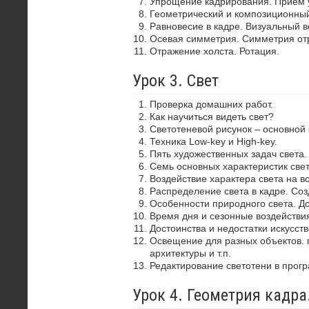
Упрощение кадрирования. Прием 
Геометрический и композиционный
Равновесие в кадре. Визуальный в
Осевая симметрия. Симметрия от
Отражение холста. Ротация.
Урок 3. Свет
Проверка домашних работ.
Как научиться видеть свет?
Светотеневой рисунок – основной
Техника Low-key и High-key.
Пять художественных задач света.
Семь основных характеристик свет
Воздействие характера света на в
Распределение света в кадре. Со
Особенности природного света. До
Время дня и сезонные воздействия
Достоинства и недостатки искусств
Освещение для разных объектов. 
архитектуры и т.п.
Редактирование светотени в прог
Урок 4. Геометрия кадр