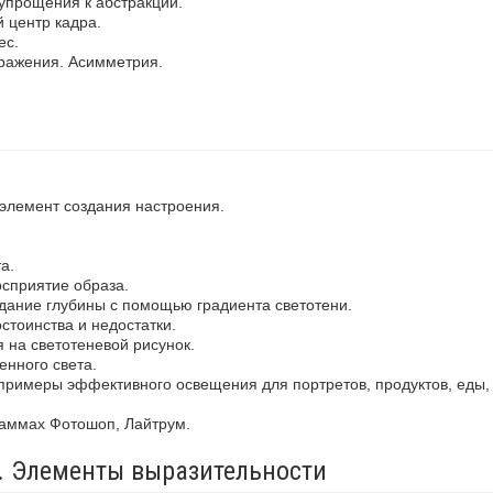
упрощения к абстракции.
 центр кадра.
ес.
ражения. Асимметрия.
 элемент создания настроения.
а.
осприятие образа.
здание глубины с помощью градиента светотени.
стоинства и недостатки.
 на светотеневой рисунок.
енного света.
примеры эффективного освещения для портретов, продуктов, еды,
раммах Фотошоп, Лайтрум.
а. Элементы выразительности