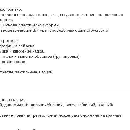
восприятие.
остранство, передают энергию, создают движение, направление.
гональ.
и. Основа пластической формы
геометрические фигуры, упорядочивающие структуру и
 зритель?
графии и пейзажи
ика и движение кадра.
и наличии многих объектов (группировки).
органические.
.
нтрасты, тактильные эмоции.
сть, изоляция.
, динамичный, дальний/близкий, тяжелый/легкий, важный/
ование правила третей. Критическое расположение на границе