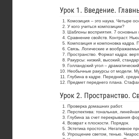
Урок 1. Введение. Глав
Комозиция – это наука. Четыре ос
У кого учиться композиции?
Шаблоны восприятия. 7 основных 
Сравнение свойств. Контраст. Нью
Композиция и компоновка кадра. 
Связь. Логические и воображаемы
Пространство. Формат кадра: верти
Ракурсы: низкий, высокий, стандар
Голландский угол – драматически
Необычные ракурсы от модели. Му
Глубина в кадре. Передний, средн
Предмет переднего плана. Стафа
Урок 2. Пространство. С
Проверка домашних работ.
Перспектива: тональная, линейная
Глубина за счет перекрывания фор
Возврат к плоскости. Порядок.
Эстетика простоты. Негативное пр
Упрощение светом, тенью. Чиароск