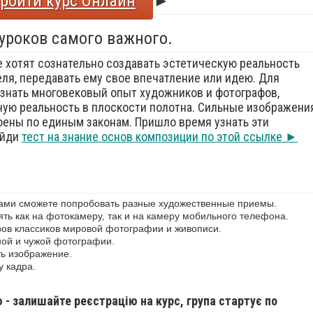
ройти курс Онлайн
►
 уроков самого важного.
е хотят сознательно создавать эстетическую реальность
еля, передавать ему свое впечатление или идею. Для
знать многовековый опыт художников и фотографов,
ую реальность в плоскости полотна. Сильные изображения
оены по единым законам. Пришло время узнать эти
ойди
тест на знание основ композиции по этой ссылке ►
сами сможете попробовать разные художественные приемы.
ь как на фотокамеру, так и на камеру мобильного телефона.
ов классиков мировой фотографии и живописи.
ной и чужой фотографии.
ь изображение.
у кадра.
ю - залишайте реєстрацію на курс, група стартує по