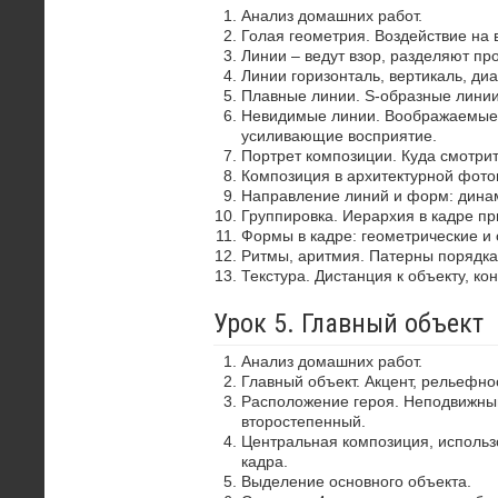
Анализ домашних работ.
Голая геометрия. Воздействие на 
Линии – ведут взор, разделяют пр
Линии горизонталь, вертикаль, диа
Плавные линии. S-образные лини
Невидимые линии. Воображаемые 
усиливающие восприятие.
Портрет композиции. Куда смотрит
Композиция в архитектурной фото
Направление линий и форм: динам
Группировка. Иерархия в кадре пр
Формы в кадре: геометрические и 
Ритмы, аритмия. Патерны порядка
Текстура. Дистанция к объекту, ко
Урок 5. Главный объект
Анализ домашних работ.
Главный объект. Акцент, рельефно
Расположение героя. Неподвижный
второстепенный.
Центральная композиция, использ
кадра.
Выделение основного объекта.