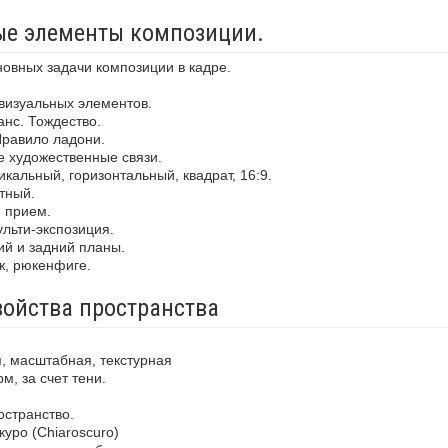
ные элементы композиции.
новных задачи композиции в кадре.
визуальных элементов.
анс. Тождество.
Правило ладони.
е художественные связи.
кальный, горизонтальный, квадрат, 16:9.
тный.
й прием.
льти-экспозиция.
ий и задний планы.
ж, рюкенфиге.
войства пространства
, масштабная, текстурная
м, за счет тени.
остранство.
уро (Chiaroscuro)