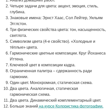
Анализ домашних работ.
Четыре задачи для цвета: акцент, эмоция, стиль,
глубина.
Знаковые имена: Эрнст Хаас, Сол Лейтер, Уильям
Эгглстон.
Три физических свойства цвета: тон, насыщенность,
светлота.
Символизм цвета (4-е свойство). «Холодные и
тёплые» цвета.
Гармонические цветные композиции. Круг Йоханеса
Иттена.
Ключевой цвет в композиции кадра.
Ограниченная палитра – сдержанность ради
гармонии.
Один цвет. Монохромная, статическая схема.
Два цвета. Аналогичная, статическая
гармоническая схема.
Два цвета. Динамический комплементарный цвет.
Больше знаний
на курсе Колористика фотографии.