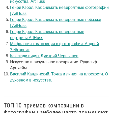
искусства. ArtHuss
Генри Кэрол. Как снимать невероятные фотографии
| ArtHuss
Генри Кэрол. Как снимать невероятные пейзажи
| ArtHuss
Генри Кэрол. Как снимать невероятные
портреты ArtHuss
Мифология композиция в фотографии. Андрей
Зейгарник
.
Как люди видят. Дмитрий Чернышев
.
Искусство и визуальное восприятие. Рудольф
Арнхейм.
Василий Кандинский. Точка и линия на плоскости. О
духовном в искусстве.
ТОП 10 приемов композиции в
фотографии наиболее часто применяют