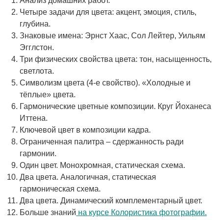
Анализ домашних работ.
Четыре задачи для цвета: акцент, эмоция, стиль,
глубина.
Знаковые имена: Эрнст Хаас, Сол Лейтер, Уильям
Эгглстон.
Три физических свойства цвета: тон, насыщенность,
светлота.
Символизм цвета (4-е свойство). «Холодные и
тёплые» цвета.
Гармонические цветные композиции. Круг Йоханеса
Иттена.
Ключевой цвет в композиции кадра.
Ограниченная палитра – сдержанность ради
гармонии.
Один цвет. Монохромная, статическая схема.
Два цвета. Аналогичная, статическая
гармоническая схема.
Два цвета. Динамический комплементарный цвет.
Больше знаний
на курсе Колористика фотографии.