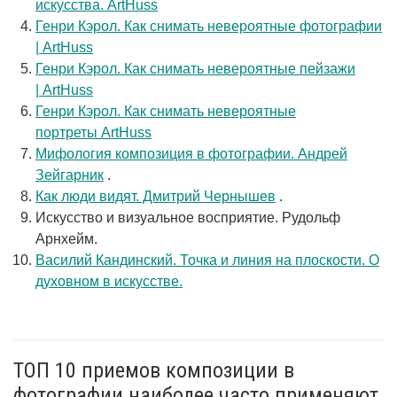
искусства. ArtHuss
Генри Кэрол. Как снимать невероятные фотографии
| ArtHuss
Генри Кэрол. Как снимать невероятные пейзажи
| ArtHuss
Генри Кэрол. Как снимать невероятные
портреты ArtHuss
Мифология композиция в фотографии. Андрей
Зейгарник
.
Как люди видят. Дмитрий Чернышев
.
Искусство и визуальное восприятие. Рудольф
Арнхейм.
Василий Кандинский. Точка и линия на плоскости. О
духовном в искусстве.
ТОП 10 приемов композиции в
фотографии наиболее часто применяют